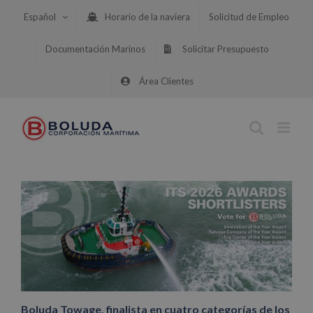
Saltar
Español
Horario de la naviera
Solicitud de Empleo
al
contenido
Documentación Marinos
Solicitar Presupuesto
Área Clientes
Boluda Towage, finalista en cuatro categorías de los