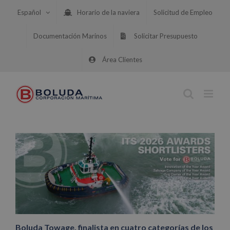
Saltar
Español
Horario de la naviera
Solicitud de Empleo
al
contenido
Documentación Marinos
Solicitar Presupuesto
Área Clientes
Boluda Towage, finalista en cuatro categorías de los