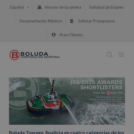
Saltar
Español
Horario de la naviera
Solicitud de Empleo
al
contenido
Documentación Marinos
Solicitar Presupuesto
Área Clientes
Boluda Towage, finalista en cuatro categorías de los