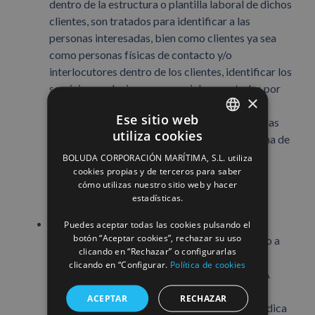
dentro de la estructura o plantilla laboral de dichos
clientes, son tratados para identificar a las
personas interesadas, bien como clientes ya sea
como personas físicas de contacto y/o
interlocutores dentro de los clientes, identificar los
servicios y relaciones comerciales prestadas por
×
BOLUDA TOWAGE y las Entidades
Ese sitio web
Corresponsables y las interacciones mantenidas
utiliza cookies
con las personas interesadas y analizar la forma de
SPANISH
mejorar la eficiencia, competitividad y
BOLUDA CORPORACIÓN MARÍTIMA, S.L. utiliza
ENGLISH
cookies propias y de terceros para saber
organización de los servicios prestados por
cómo utilizas nuestro sitio web y hacer
BOLUDA TOWAGE y las Entidades
FRENCH
estadísticas.
Corresponsables.
Asimismo, en el caso de que las personas
Puedes aceptar todas las cookies pulsando el
botón “Aceptar cookies”, rechazar su uso
interesadas hayan otorgado su consentimiento a
clicando en “Rechazar” o configurarlas
BOLUDA TOWAGE a través de los diversos
clicando en “Configurar.
Política de cookies
medios puestos a su disposición por BOLUDA
TOWAGE (como por ejemplo marcación de
ACEPTAR
RECHAZAR
casillas con fines determinados), con base jurídica