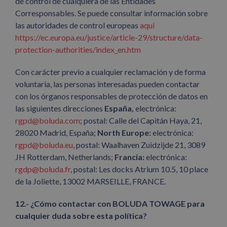
de control de cualquiera de las Entidades
Corresponsables. Se puede consultar información sobre
las autoridades de control europeas
aqui
https://ec.europa.eu/justice/article-29/structure/data-
protection-authorities/index_en.htm
Con carácter previo a cualquier reclamación y de forma
voluntaria, las personas interesadas pueden contactar
con los órganos responsables de protección de datos en
las siguientes direcciones
España,
electrónica:
rgpd@boluda.com
; postal: Calle del Capitán Haya, 21,
28020 Madrid, España;
North Europe:
electrónica:
rgpd@boluda.eu
, p
ostal: Waalhaven Zuidzijde 21, 3089
JH Rotterdam, Netherlands;
Francia:
electrónica:
rgdp@boluda.fr
, p
ostal: Les docks Atrium 10.5, 10 place
de la Joliette, 13002 MARSEILLE, FRANCE.
12.- ¿Cómo contactar con BOLUDA TOWAGE para
cualquier duda sobre esta política?