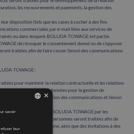
AGE seront traitées pour le développement de la relation
cturation, les recouvrements et paiements, la gestion des
r disposition (tels que les cases à cocher à des fins
unications commerciales par e-mail liées aux services de
 parrainés ou dans lesquels BOLUDA TOWAGE est partie.
 TOWAGE de révoquer le consentement donné ou de s’opposer
ront traitées afin de faire cesser l’envoi des communications
de BOLUDA TOWAGE :
tées pour maintenir la relation contractuelle et les relations
comprend le traitement des données pour la gestion de
×
ts et les paiements, la gestion des communications et l’envoi
ent donné leur consentement à BOLUDA TOWAGE par les
ur savoir
SPANISH
 légal, les données de ces personnes seront traitées afin de
ENGLISH
re et de sauvetage maritime, ainsi que des invitations à des
refuser leur
FRENCH