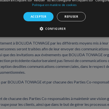
ilisation en cliquant sur "Refuser" ou les configurer en cliquant sur "Configure
e BOLUDA TOWAGE n’autorisent pas l’envoi de communications c
Politique en matière de cookies
esdites communications commerciales, conformément aux obligations
ées.
ACCEPTER
REFUSER
 contact au sein des entités juridiques qui ne sont pas des clie
CONFIGURER
t/ou entrepreneurs individuels :
ntement à BOLUDA TOWAGE par les différents moyens mis à leur disp
 personnes seront traitées afin de leur envoyer des communication
ainsi que des invitations aux événements que BOLUDA TOWAGE organ
 la section précédente n’autoriseraient pas l’envoi de communic
eption desdites communications commerciales, dans le respect des 
susmentionnées.
s par BOLUDA TOWAGE et par chacune des Parties Co-responsables 
e chacune des Parties Co-responsables à maintenir une vision glob
upe pour les clients, ainsi que dans le but de gérer les processus e