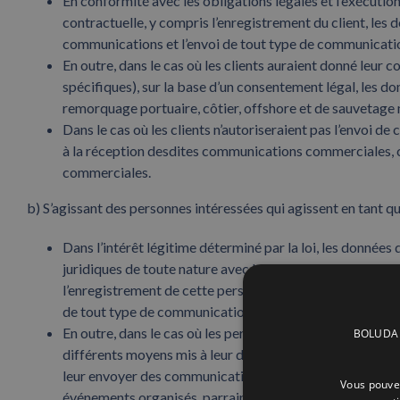
En conformité avec les obligations légales et l’exécuti
contractuelle, y compris l’enregistrement du client, les 
communications et l’envoi de tout type de communication
En outre, dans le cas où les clients auraient donné leu
spécifiques), sur la base d’un consentement légal, les d
remorquage portuaire, côtier, offshore et de sauvetage
Dans le cas où les clients n’autoriseraient pas l’en
à la réception desdites communications commerciales, co
commerciales.
b) S’agissant des personnes intéressées qui agissent en tant
Dans l’intérêt légitime déterminé par la loi, les donnée
juridiques de toute nature avec la personne morale dans 
l’enregistrement de cette personne morale, la gestion ad
de tout type de communication liée à l’exécution du cont
En outre, dans le cas où les personnes de contact et
BOLUDA C
différents moyens mis à leur disposition (par ex. en coch
leur envoyer des communications commerciales par e-mail
Vous pouvez
événements organisés, parrainés ou dans lesquels BO