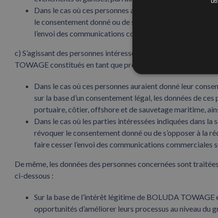
ut
Dans le cas où ces personnes au sein des clients d
le consentement donné ou de s’opposer à la réception d
l’envoi des communications commerciales susmentionn
c) S’agissant des personnes intéressées agissant en tant que
TOWAGE constitués en tant que professionnels indépendants e
Dans le cas où ces personnes auraient donné leur conse
sur la base d’un consentement légal, les données de ces
portuaire, côtier, offshore et de sauvetage maritime, 
Dans le cas où les parties intéressées indiquées dans
révoquer le consentement donné ou de s’opposer à la réc
faire cesser l’envoi des communications commerciales 
De même, les données des personnes concernées sont traitée
ci-dessous :
Sur la base de l’intérêt légitime de BOLUDA TOWAGE et d
opportunités d’améliorer leurs processus au niveau du gro