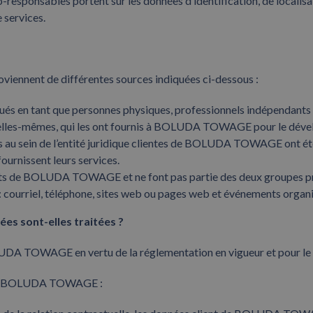
onsables portent sur les données d’identification, de localisatio
 services.
ennent de différentes sources indiquées ci-dessous :
en tant que personnes physiques, professionnels indépendants et
s-mêmes, qui les ont fournis à BOLUDA TOWAGE pour le développe
ls au sein de l’entité juridique clientes de BOLUDA TOWAGE ont été
fournissent leurs services.
 clients de BOLUDA TOWAGE et ne font pas partie des deux group
ion : courriel, téléphone, sites web ou pages web et événements 
ées sont-elles traitées ?
DA TOWAGE en vertu de la réglementation en vigueur et pour le t
ts de BOLUDA TOWAGE :