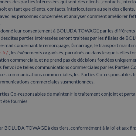
es des parties intéressées qui sont des clients , contacts, interloc
oit en tant que clients, contacts, interlocuteurs au sein des clients, 
 les personnes concernées et analyser comment améliorer l’efficac
.
nt donné leur consentement à BOLUDA TOWAGE par les différents moy
es desdites parties intéressées seront traitées par les filiales de
-mail concernant le remorquage, l’amarrage, le transport maritime
-fr/
, les événements organisés, parrainés ou dans lesquels elles fon
tion commerciale, et ne prend pas de décisions fondées uniquement 
 pas l’envoi de telles communications commerciales par les Parties
ces communications commerciales, les Parties Co-responsables trai
es communications commerciales susmentionnées.
 Co-responsables de maintenir le traitement conjoint et partagé d
t été fournies
 BOLUDA TOWAGE à des tiers, conformément à la loi et aux fins 