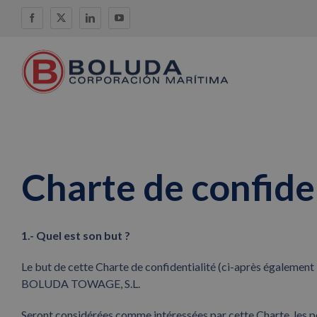
Skip
Facebook
X
LinkedIn
YouTube
to
content
Charte de confide
1.- Quel est son but ?
Le but de cette Charte de confidentialité (ci-après également l
BOLUDA TOWAGE, S.L.
Seront considérées comme intéressées par cette Charte, les per