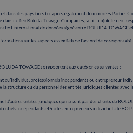
 dans des pays tiers (ci-après également dénommées Parties Co-r
bliée dans ce lien Boluda-Towage_Companies, sont conjointement r
ransfert international de données signé entre BOLUDA TOWAGE et ses
ormations sur les aspects essentiels de l’accord de coresponsabili
ar BOLUDA TOWAGE se rapportent aux catégories suivantes :
qu’individus, professionnels indépendants ou entrepreneur indivi
e de la structure ou du personnel des entités juridiques clientes 
onnel d’autres entités juridiques qui ne sont pas des clients de B
entiels indépendants et/ou les entrepreneurs individuels de 