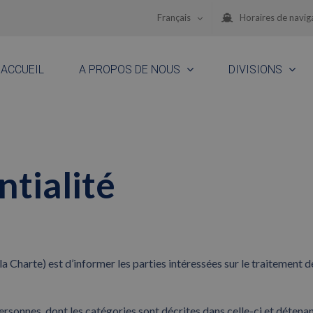
Français
Horaires de navig
ACCUEIL
A PROPOS DE NOUS
DIVISIONS
ntialité
a Charte) est d’informer les parties intéressées sur le traitement d
sonnes, dont les catégories sont décrites dans celle-ci et détenan