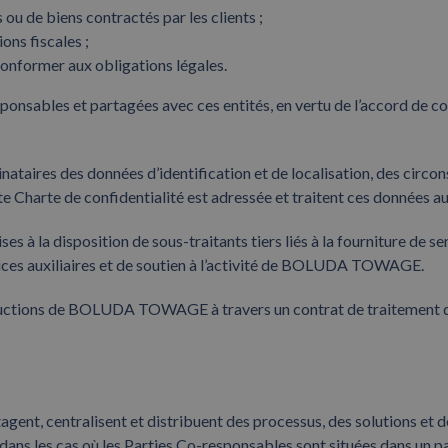
 ou de biens contractés par les clients ;
ons fiscales ;
onformer aux obligations légales.
onsables et partagées avec ces entités, en vertu de l’accord de
ataires des données d’identification et de localisation, des circo
te Charte de confidentialité est adressée et traitent ces données au
 la disposition de sous-traitants tiers liés à la fourniture de s
ervices auxiliaires et de soutien à l’activité de BOLUDA TOWAGE.
nstructions de BOLUDA TOWAGE à travers un contrat de traitement 
t, centralisent et distribuent des processus, des solutions et des
 dans les cas où les Parties Co-responsables sont situées dans un p