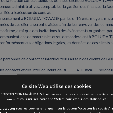
on de la relation contractuelle, les données client de BOLUDA TOW
données administratives, comptables, la gestion des finances, la fa
 liée à l’exécution du contrat.
r consentement à BOLUDA TOWAGE par les différents moyens mis à leu
onnées de ces clients seront traitées afin de leur envoyer des comm
 maritime, ainsi que des invitations à des événements organisés,
voi de communications commerciales et/ou demanderaient à BOLUDA
nformément aux obligations légales, les données de ces clients se
 que personnes de contact et interlocuteurs au sein des clients 
s des contacts et des interlocuteurs de BOLUDA TOWAGE, seront trai
laquelle le contact et l’interlocuteur fournit ses services, ce qui 
ministrative, comptable, fiscale et de facturation, les recouvremen
Ce site Web utilise des cookies
rat.
 les interlocuteurs au sein des clients de BOLUDA TOWAGE aurai
ORPORACIÓN MARÍTIMA, S.L. utilise ses propres cookies et ceux de tiers po
comment vous utilisez notre site Web et pour établir des statistiques.
ant des cases à des fins spécifiques), sur la base d’un consentement
, relatives aux services de remorquage portuaires, côtiers, offsho
 accepter tous les cookies en cliquant sur le bouton "Accepter les cookies", 
LUDA TOWAGE est partie.