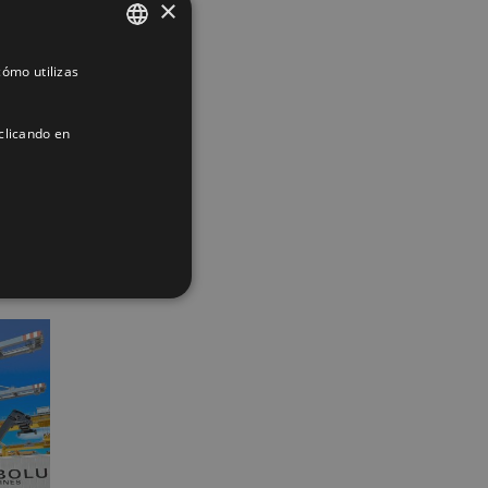
×
ómo utilizas
SPANISH
ENGLISH
clicando en
App
interest
Correo
FRENCH
electrónico