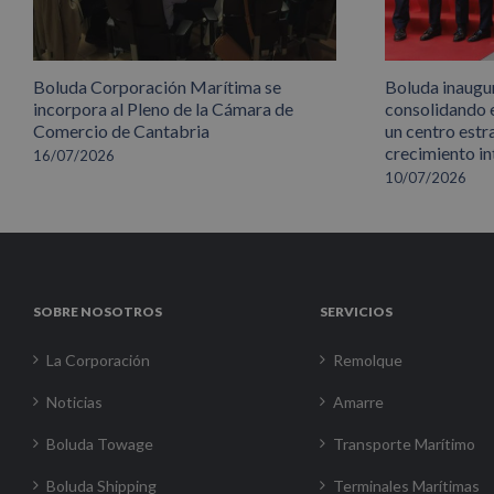
Boluda Corporación Marítima se
Boluda inaugu
incorpora al Pleno de la Cámara de
consolidando 
Comercio de Cantabria
un centro estr
crecimiento in
16/07/2026
10/07/2026
SOBRE NOSOTROS
SERVICIOS
La Corporación
Remolque
Noticias
Amarre
Boluda Towage
Transporte Marítimo
Boluda Shipping
Terminales Marítimas