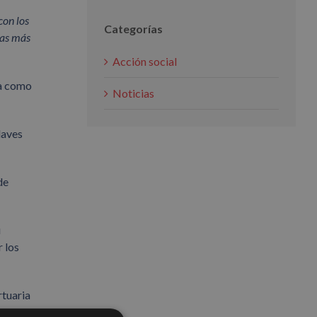
con los
Categorías
cas más
Acción social
za como
Noticias
laves
de
u
 los
rtuaria
o de