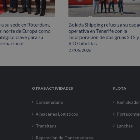
ra su sede en Róterdam,
Boluda Shipping refuerza su capa
el norte de Europa como
operativa en Tenerife con la
atégico clave para su
incorporación de dos grúas STS y
ternacional
RTG híbridas
27/06/2026
OTRAS ACTIVIDADES
FLOTA
Consignataria
Remolcado
Almacenes Logísticos
Portaconte
Transitaria
Lanchas
Reparación de Contenedores