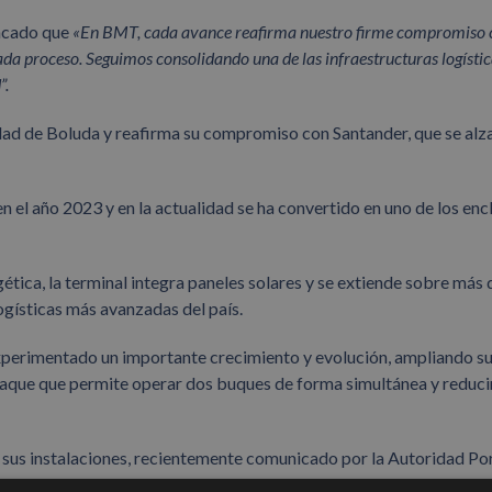
acado que
«En BMT, cada avance reafirma nuestro firme compromiso 
n cada proceso. Seguimos consolidando una de las infraestructuras logísti
”.
idad de Boluda y reafirma su compromiso con Santander, que se al
el año 2023 y en la actualidad se ha convertido en uno de los enc
ética, la terminal integra paneles solares y se extiende sobre más 
ogísticas más avanzadas del país.
xperimentado un importante crecimiento y evolución, ampliando s
raque que permite operar dos buques de forma simultánea y reducir
us instalaciones, recientemente comunicado por la Autoridad Po
reparación de vacíos, servicios de cross-docking y almacenamient