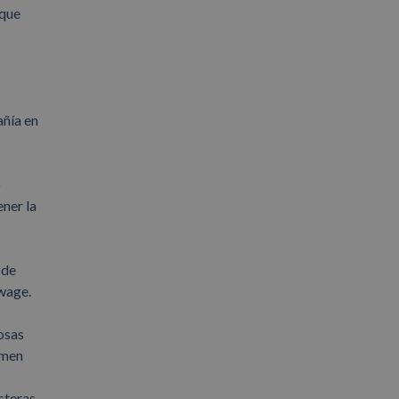
ique
añía en
o
ner la
 de
wage.
osas
amen
steras