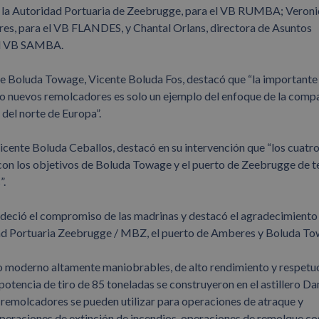
la Autoridad Portuaria de Zeebrugge, para el VB RUMBA; Veron
es, para el VB FLANDES, y Chantal Orlans, directora de Asuntos
 el VB SAMBA.
e Boluda Towage, Vicente Boluda Fos, destacó que “la importante
ro nuevos remolcadores es solo un ejemplo del enfoque de la comp
 del norte de Europa”.
icente Boluda Ceballos, destacó en su intervención que “los cuatr
con los objetivos de Boluda Towage y el puerto de Zeebrugge de te
”.
eció el compromiso de las madrinas y destacó el agradecimiento
dad Portuaria Zeebrugge / MBZ, el puerto de Amberes y Boluda To
oderno altamente maniobrables, de alto rendimiento y respetu
otencia de tiro de 85 toneladas se construyeron en el astillero D
s remolcadores se pueden utilizar para operaciones de atraque y
operaciones de extinción de incendios, operaciones de remolque co