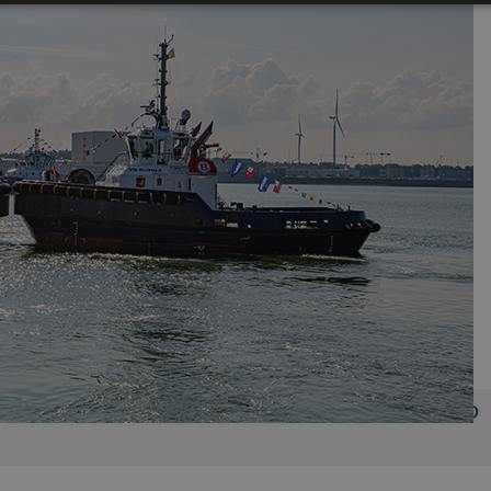
Facebook
X
LinkedIn
Whats
P