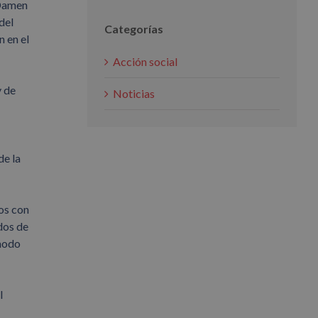
 Damen
del
Categorías
n en el
Acción social
y de
Noticias
de la
os con
dos de
 modo
l