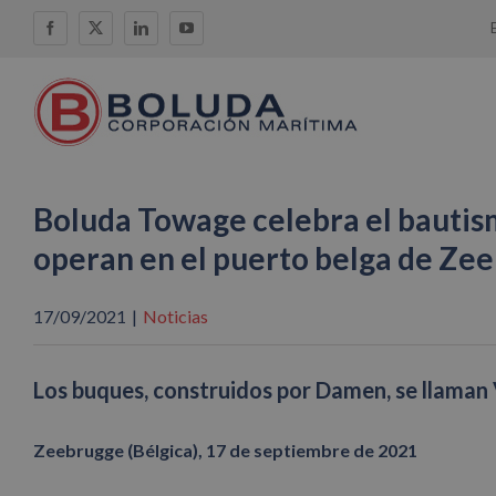
Saltar
Facebook
X
LinkedIn
YouTube
al
contenido
Boluda Towage celebra el bauti
operan en el puerto belga de Ze
17/09/2021
|
Noticias
Los buques, construidos por Damen, se lla
Zeebrugge (Bélgica), 17 de septiembre de 2021