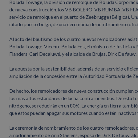
Boluda Towage, la división de remolque de Boluda Corporaci
de nueva construcción, los VB BOLERO, VB RUMBA, VB FLAN
servicio de remolque en el puerto de Zeebrugge (Bélgica). Una
citado puerto belga, de una ceremonia de nombramiento ofici
Al acto del bautismo de los cuatro nuevos remolcadores asist
Boluda Towage, Vicente Boluda Fos, el ministro de Justicia 
Flanders, Carl Decaluwé, y el alcalde de Brujas, Dirk De fauw.
La apuesta por la sostenibilidad, además de un servicio eficien
ampliación de la concesión entre la Autoridad Portuaria de 
De hecho, los remolcadores de nueva construcción cumplen con
los más altos estándares de lucha contra incendios. De esta f
nitrógeno, se reducirán en un 80%. La energía en tierra tamb
que estos puedan apagar sus motores cuando estén inactivos y
La ceremonia de nombramiento de los cuatro remolcadores, qu
amadrinamiento de Ann Staelens, esposa de Dirk De fauw, alca