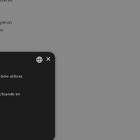
uyeron
ón
×
ómo utilizas
SPANISH
ENGLISH
clicando en
FRENCH