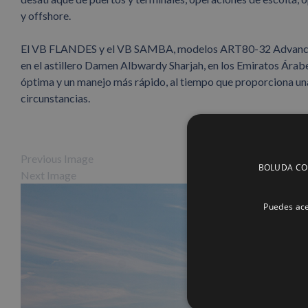
y offshore.
El VB FLANDES y el VB SAMBA, modelos ART80-32 Advanced R
en el astillero Damen Albwardy Sharjah, en los Emiratos Árabe
óptima y un manejo más rápido, al tiempo que proporciona una
circunstancias.
Previous Image
BOLUDA CORP
Next Image
Puedes ace