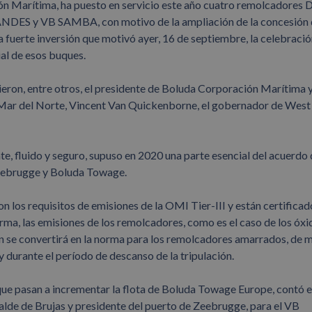
ón Marítima, ha puesto en servicio este año cuatro remolcadores
DES y VB SAMBA, con motivo de la ampliación de la concesión 
 fuerte inversión que motivó ayer, 16 de septiembre, la celebració
al de esos buques.
ieron, entre otros, el presidente de Boluda Corporación Marítima 
y Mar del Norte, Vincent Van Quickenborne, el gobernador de West
te, fluido y seguro, supuso en 2020 una parte esencial del acuerdo 
Zeebrugge y Boluda Towage.
 los requisitos de emisiones de la OMI Tier-III y están certificad
orma, las emisiones de los remolcadores, como es el caso de los óxi
ién se convertirá en la norma para los remolcadores amarrados, de
 durante el período de descanso de la tripulación.
e pasan a incrementar la flota de Boluda Towage Europe, contó e
lde de Brujas y presidente del puerto de Zeebrugge, para el VB