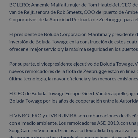
BOLERO; Annemie Malfait, mujer de Tom Hautekiet, CEO de 
van de Reijt, señora de Rob Smeets, COO del puerto de Amber
Corporativos de la Autoridad Portuaria de Zeebrugge, para
El presidente de Boluda Corporación Marítima y presidente d
inversión de Boluda Towage en la construcción de estos cuat
ofrecer el mejor servicio y la máxima seguridad en los puertos
Por su parte, el vicepresidente ejecutivo de Boluda Towage, V
nuevos remolcadores de la flota de Zeebrugge están en línea 
última tecnología, la mayor eficiencia y las menores emisiones
El CEO de Boluda Towage Europe, Geert Vandecappelle, agrad
Boluda Towage por los años de cooperación entre la Autori
El VB BOLERO y el VB RUMBA son embarcaciones de diseño m
con el medio ambiente. Los remolcadores ASD 2813, con una p
Song Cam, en Vietnam. Gracias a su flexibilidad operativa, lo
desatraque de puertos y terminales, operaciones de escolta, 