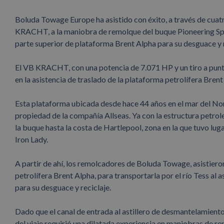
Boluda Towage Europe ha asistido con éxito, a través de cuat
KRACHT, a la maniobra de remolque del buque Pioneering Spir
parte superior de plataforma Brent Alpha para su desguace y r
El VB KRACHT, con una potencia de 7.071 HP y un tiro a punto
en la asistencia de traslado de la plataforma petrolífera Brent
Esta plataforma ubicada desde hace 44 años en el mar del Nort
propiedad de la compañía Allseas. Ya con la estructura petro
la buque hasta la costa de Hartlepool, zona en la que tuvo lug
Iron Lady.
A partir de ahí, los remolcadores de Boluda Towage, asistiero
petrolífera Brent Alpha, para transportarla por el río Tess al
para su desguace y reciclaje.
Dado que el canal de entrada al astillero de desmantelamiento 
del viaje requirió una dilatada experiencia en maniobras de re