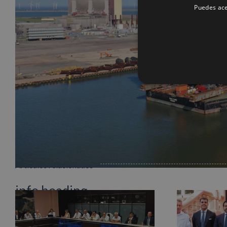
Puedes ace
Artículos relacionados
info heading
info content