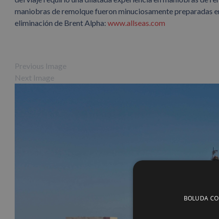
maniobras de remolque fueron minuciosamente preparadas en e
eliminación de Brent Alpha:
www.allseas.com
Previous Image
Next Image
BOLUDA CORP