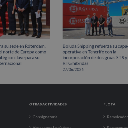
ra su sede en Róterdam,
Boluda Shipping refuerza su capa
el norte de Europa como
operativa en Tenerife con la
atégico clave para su
incorporación de dos grúas STS y
ternacional
RTG híbridas
27/06/2026
OTRAS ACTIVIDADES
FLOTA
Consignataria
Remolcado
Almacenes Logísticos
Portaconte