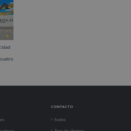
cidad
 cuatro
CONTACTO
res
Sedes
nedores
Área de clientes