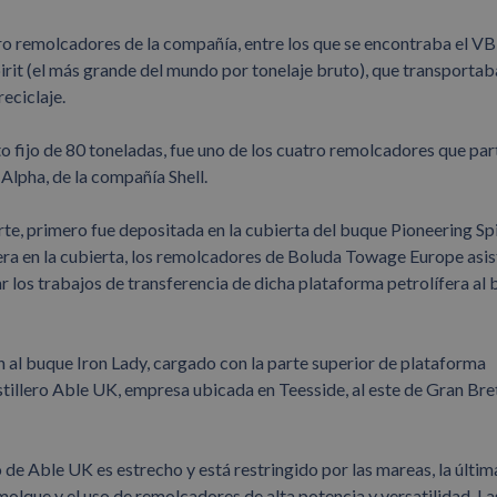
ro remolcadores de la compañía, entre los que se encontraba el VB
it (el más grande del mundo por tonelaje bruto), que transportab
eciclaje.
 fijo de 80 toneladas, fue uno de los cuatro remolcadores que par
 Alpha, de la compañía Shell.
e, primero fue depositada en la cubierta del buque Pioneering Spi
lera en la cubierta, los remolcadores de Boluda Towage Europe asis
ar los trabajos de transferencia de dicha plataforma petrolífera al
n al buque Iron Lady, cargado con la parte superior de plataforma
 astillero Able UK, empresa ubicada en Teesside, al este de Gran Bre
de Able UK es estrecho y está restringido por las mareas, la últim
molque y el uso de remolcadores de alta potencia y versatilidad. La