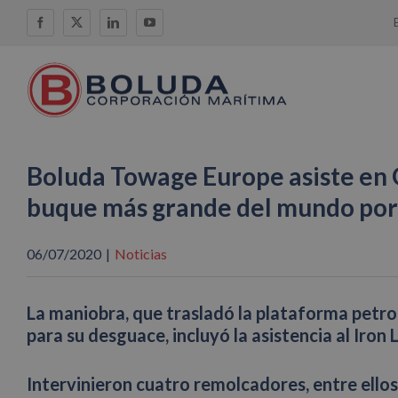
Saltar
Facebook
X
LinkedIn
YouTube
al
contenido
Boluda Towage Europe asiste en G
buque más grande del mundo por 
06/07/2020
|
Noticias
La maniobra, que trasladó la plataforma petrol
para su desguace, incluyó la asistencia al Iron
Intervinieron cuatro remolcadores, entre ellos