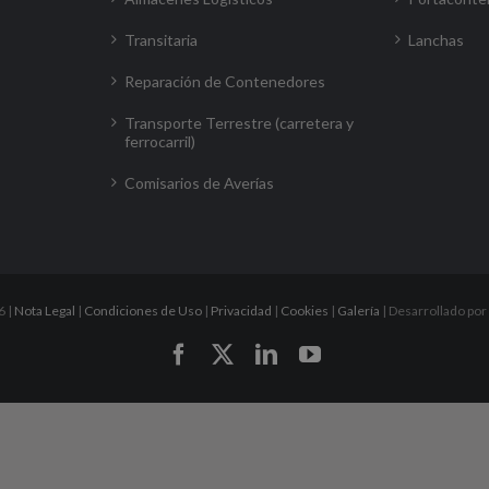
Transitaria
Lanchas
Reparación de Contenedores
Transporte Terrestre (carretera y
ferrocarril)
Comisarios de Averías
6 |
Nota Legal
|
Condiciones de Uso
|
Privacidad
|
Cookies
|
Galería
| Desarrollado por
Facebook
X
LinkedIn
YouTube