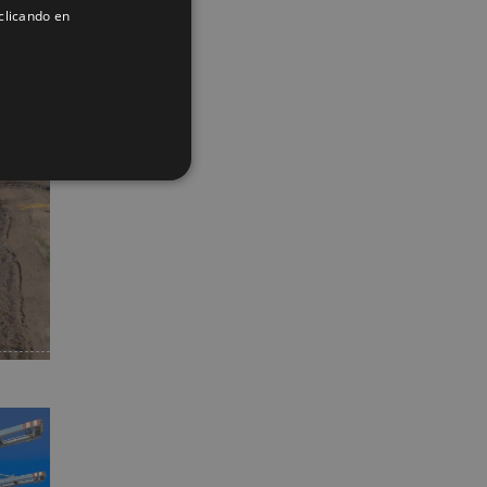
clicando en
FRENCH
App
interest
Correo
electrónico