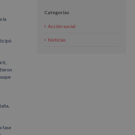
Categorías
a la
Acción social
Noticias
ticipó
rit,
tieron
 buque
taña,
a fase
s