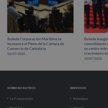
Boluda Corporación Marítima se
Boluda inaugu
incorpora al Pleno de la Cámara de
consolidando 
Comercio de Cantabria
un centro estr
crecimiento in
16/07/2026
10/07/2026
SOBRE NOSOTROS
SERVICIOS
La Corporación
Remolque
Noticias
Amarre