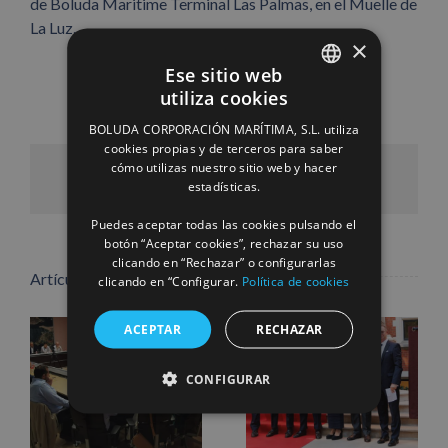
de Boluda Maritime Terminal Las Palmas, en el Muelle de
La Luz.
×
Ese sitio web
utiliza cookies
SPANISH
BOLUDA CORPORACIÓN MARÍTIMA, S.L. utiliza
ENGLISH
cookies propias y de terceros para saber
cómo utilizas nuestro sitio web y hacer
FRENCH
Facebook
X
LinkedIn
WhatsApp
Pinterest
Correo
estadísticas.
electrónico
Puedes aceptar todas las cookies pulsando el
botón “Aceptar cookies”, rechazar su uso
clicando en “Rechazar” o configurarlas
Artículos relacionados
clicando en “Configurar.
Política de cookies
ACEPTAR
RECHAZAR
CONFIGURAR