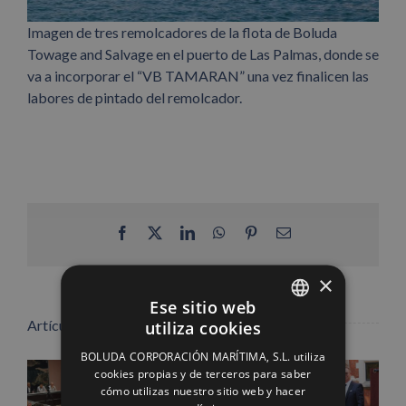
Imagen de tres remolcadores de la flota de Boluda
Towage and Salvage en el puerto de Las Palmas, donde se
va a incorporar el “VB TAMARAN” una vez finalicen las
labores de pintado del remolcador.
Facebook
X
LinkedIn
WhatsApp
Pinterest
Correo
electrónico
×
Ese sitio web
utiliza cookies
Artículos relacionados
SPANISH
BOLUDA CORPORACIÓN MARÍTIMA, S.L. utiliza
ENGLISH
cookies propias y de terceros para saber
cómo utilizas nuestro sitio web y hacer
FRENCH