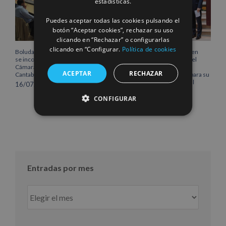
estadísticas.
Puedes aceptar todas las cookies pulsando el
botón “Aceptar cookies”, rechazar su uso
clicando en “Rechazar” o configurarlas
clicando en “Configurar.
Política de cookies
Boluda Corporación Marítima
Boluda inaugura su sede en
se incorpora al Pleno de la
Róterdam, consolidando el
Cámara de Comercio de
norte de Europa como un
ACEPTAR
RECHAZAR
Cantabria
centro estratégico clave para su
crecimiento internacional
16/07/2026
10/07/2026
CONFIGURAR
Entradas por mes
Entradas
por
mes