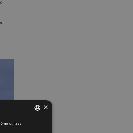
ro
bo
.
×
ómo utilizas
SPANISH