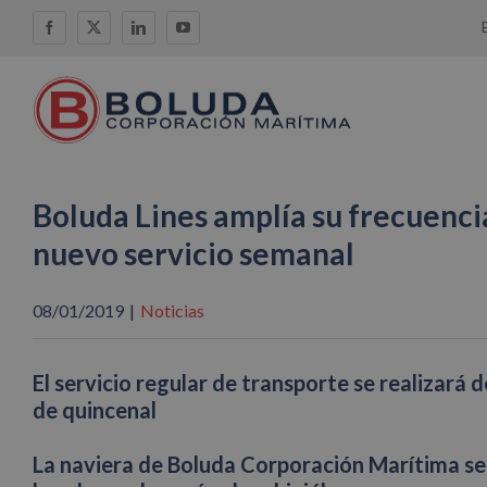
Saltar
Facebook
X
LinkedIn
YouTube
al
contenido
Boluda Lines amplía su frecuenc
nuevo servicio semanal
08/01/2019
|
Noticias
El servicio regular de transporte se realizará 
de quincenal
La naviera de Boluda Corporación Marítima se