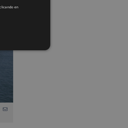
ENGLISH
clicando en
FRENCH
App
interest
Correo
electrónico