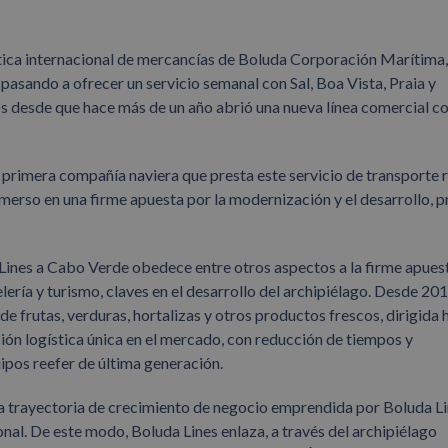
gística internacional de mercancías de Boluda Corporación Marítima,
pasando a ofrecer un servicio semanal con Sal, Boa Vista, Praia y
s desde que hace más de un año abrió una nueva línea comercial co
a primera compañía naviera que presta este servicio de transporte 
erso en una firme apuesta por la modernización y el desarrollo, p
 Lines a Cabo Verde obedece entre otros aspectos a la firme apues
lería y turismo, claves en el desarrollo del archipiélago. Desde 201
e frutas, verduras, hortalizas y otros productos frescos, dirigida 
ución logística única en el mercado, con reducción de tiempos y
ipos reefer de última generación.
la trayectoria de crecimiento de negocio emprendida por Boluda Li
nal. De este modo, Boluda Lines enlaza, a través del archipiélago