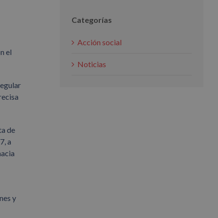
Categorías
Acción social
n el
Noticias
regular
recisa
ta de
7, a
hacia
nes y