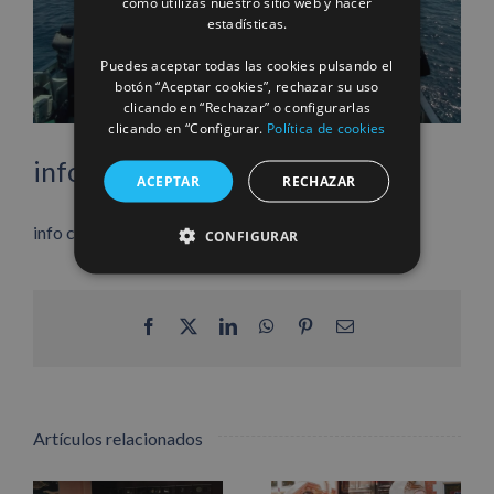
cómo utilizas nuestro sitio web y hacer
FRENCH
estadísticas.
Puedes aceptar todas las cookies pulsando el
botón “Aceptar cookies”, rechazar su uso
clicando en “Rechazar” o configurarlas
clicando en “Configurar.
Política de cookies
info heading
ACEPTAR
RECHAZAR
info content
CONFIGURAR
Facebook
X
LinkedIn
WhatsApp
Pinterest
Correo
electrónico
Artículos relacionados