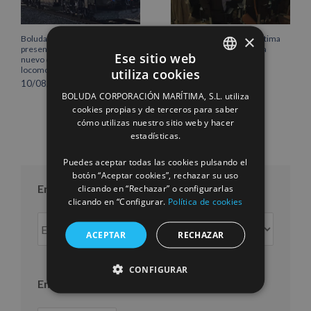
×
Boluda Shipping refuerza su
Boluda Corporación Marítima
presencia ferroviaria con el
se incorpora al Pleno de la
Ese sitio web
nuevo diseño corporativo de las
Cámara de Comercio de
locomotoras
Cantabria
utiliza cookies
SPANISH
10/08/2026
16/07/2026
BOLUDA CORPORACIÓN MARÍTIMA, S.L. utiliza
ENGLISH
cookies propias y de terceros para saber
cómo utilizas nuestro sitio web y hacer
FRENCH
estadísticas.
Puedes aceptar todas las cookies pulsando el
botón “Aceptar cookies”, rechazar su uso
Entradas por mes
clicando en “Rechazar” o configurarlas
clicando en “Configurar.
Política de cookies
Entradas
ACEPTAR
RECHAZAR
por
mes
CONFIGURAR
Entradas por año