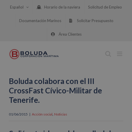
Saltar
Español
Horario de la naviera
Solicitud de Empleo
al
contenido
Documentación Marinos
Solicitar Presupuesto
Área Clientes
Boluda colabora con el III
CrossFast Cívico-Militar de
Tenerife.
,
01/06/2015
|
Acción social
Noticias