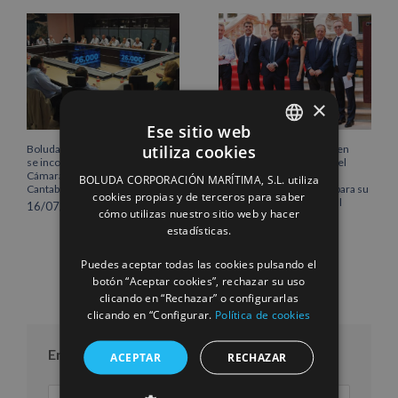
×
Ese sitio web
utiliza cookies
Boluda Corporación Marítima
Boluda inaugura su sede en
SPANISH
se incorpora al Pleno de la
Róterdam, consolidando el
Cámara de Comercio de
norte de Europa como un
BOLUDA CORPORACIÓN MARÍTIMA, S.L. utiliza
ENGLISH
Cantabria
centro estratégico clave para su
cookies propias y de terceros para saber
crecimiento internacional
16/07/2026
cómo utilizas nuestro sitio web y hacer
FRENCH
10/07/2026
estadísticas.
Puedes aceptar todas las cookies pulsando el
botón “Aceptar cookies”, rechazar su uso
clicando en “Rechazar” o configurarlas
clicando en “Configurar.
Política de cookies
Entradas por mes
ACEPTAR
RECHAZAR
Entradas