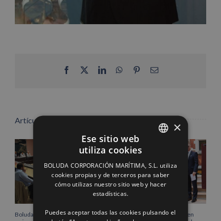
Facebook
X
LinkedIn
WhatsApp
Pinterest
Correo
electrónico
Artículos relacionados
×
Ese sitio web
utiliza cookies
SPANISH
BOLUDA CORPORACIÓN MARÍTIMA, S.L. utiliza
ENGLISH
cookies propias y de terceros para saber
cómo utilizas nuestro sitio web y hacer
FRENCH
estadísticas.
Puedes aceptar todas las cookies pulsando el
Boluda Corporación Marítima
Boluda inaugura su sede en