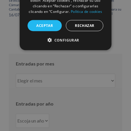
botón “Aceptar cookies”, rechazar su uso
se incorpora al Pleno de la
Róterdam, consolidando el
Cámara de Comercio de
norte de Europa como un
clicando en “Rechazar” o configurarlas
Cantabria
centro estratégico clave para su
clicando en “Configurar.
Política de cookies
crecimiento internacional
16/07/2026
10/07/2026
ACEPTAR
RECHAZAR
CONFIGURAR
Entradas por mes
Entradas
por
mes
Entradas por año