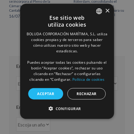
se incorpora al Pleno de la
Róterdam, consolidando el
Cámara de Comercio de
norte de Europa como un
×
Cantabria
centro estratégico clave para su
crecimiento internacional
Ese sitio web
16/07/2026
10/07/2026
utiliza cookies
SPANISH
BOLUDA CORPORACIÓN MARÍTIMA, S.L. utiliza
ENGLISH
cookies propias y de terceros para saber
cómo utilizas nuestro sitio web y hacer
FRENCH
estadísticas.
Puedes aceptar todas las cookies pulsando el
Entradas por mes
botón “Aceptar cookies”, rechazar su uso
clicando en “Rechazar” o configurarlas
Entradas
clicando en “Configurar.
Política de cookies
por
mes
ACEPTAR
RECHAZAR
Entradas por año
CONFIGURAR