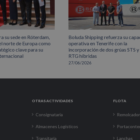
ra su sede en Róterdam,
Boluda Shipping refuerza su capa
el norte de Europa como
operativa en Tenerife con la
atégico clave para su
incorporación de dos grúas STS y
ternacional
RTG híbridas
27/06/2026
OTRAS ACTIVIDADES
FLOTA
Consignataria
Remolcado
Almacenes Logísticos
Portaconte
Transitaria
Lanchas