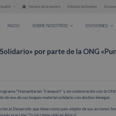
Español
Horario de la naviera
Solicitud de Empleo
Docume
INICIO
SOBRE NOSOTROS
DIVISIONES
olidario» por parte de la ONG «Pu
rograma “Humanitarian Transport” y, en colaboración con la ON
o de uno de sus buques material solidario con destino Senegal.
ión al Desarrollo que tiene como país objeto de sus acciones Sen
ado la acción “Tu bici tiene vida en África”.