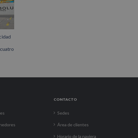
cidad
 cuatro
CONTACTO
res
Sedes
nedores
Área de clientes
Horario de la naviera