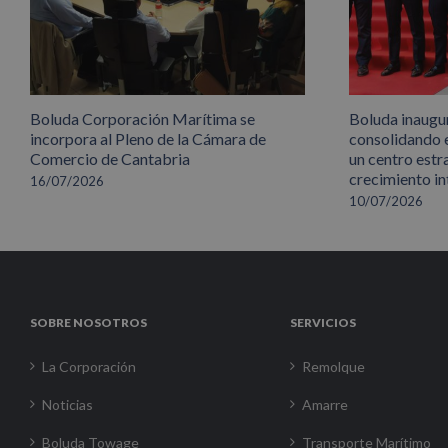
Boluda Corporación Marítima se
Boluda inaugu
incorpora al Pleno de la Cámara de
consolidando 
Comercio de Cantabria
un centro estr
crecimiento in
16/07/2026
10/07/2026
SOBRE NOSOTROS
SERVICIOS
La Corporación
Remolque
Noticias
Amarre
Boluda Towage
Transporte Marítimo