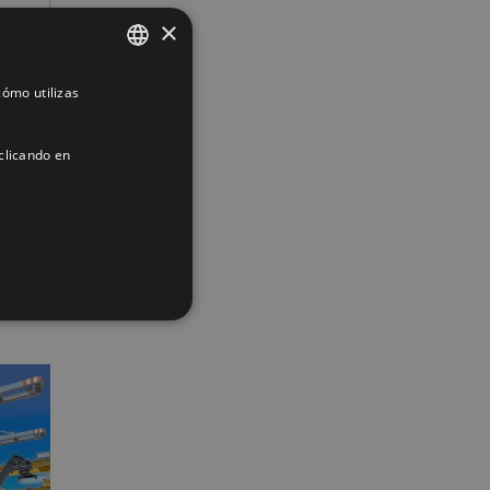
×
ómo utilizas
SPANISH
ENGLISH
clicando en
FRENCH
App
interest
Correo
electrónico