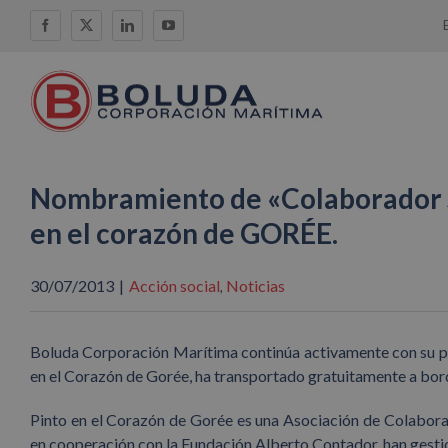
Saltar
Facebook
X
LinkedIn
YouTube
al
contenido
Nombramiento de «Colaborador S
en el corazón de GORÉE.
30/07/2013
|
Acción social
Noticias
,
Boluda Corporación Marítima continúa activamente con su p
en el Corazón de Gorée, ha transportado gratuitamente a bord
Pinto en el Corazón de Gorée es una Asociación de Colaborac
en cooperación con la Fundación Alberto Contador, han gestion