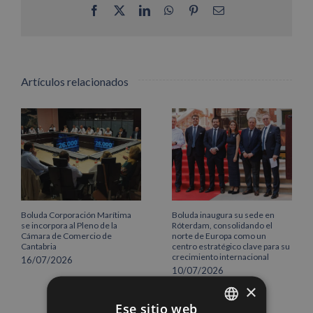
Facebook
X
LinkedIn
WhatsApp
Pinterest
Correo
electrónico
Artículos relacionados
Boluda Corporación Marítima
Boluda inaugura su sede en
se incorpora al Pleno de la
Róterdam, consolidando el
Cámara de Comercio de
norte de Europa como un
Cantabria
centro estratégico clave para su
crecimiento internacional
16/07/2026
10/07/2026
×
Ese sitio web