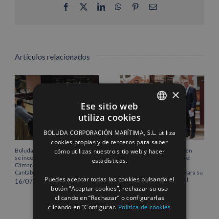
Facebook
X
LinkedIn
WhatsApp
Pinterest
Correo
electrónico
Artículos relacionados
×
Ese sitio web
utiliza cookies
SPANISH
BOLUDA CORPORACIÓN MARÍTIMA, S.L. utiliza
ENGLISH
cookies propias y de terceros para saber
Boluda Corporación Marítima
Boluda inaugura su sede en
cómo utilizas nuestro sitio web y hacer
FRENCH
se incorpora al Pleno de la
Róterdam, consolidando el
estadísticas.
Cámara de Comercio de
norte de Europa como un
Cantabria
centro estratégico clave para su
Puedes aceptar todas las cookies pulsando el
crecimiento internacional
16/07/2026
botón “Aceptar cookies”, rechazar su uso
10/07/2026
clicando en “Rechazar” o configurarlas
clicando en “Configurar.
Política de cookies