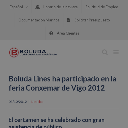
Saltar
Español
Horario de la naviera
Solicitud de Empleo
al
contenido
Documentación Marinos
Solicitar Presupuesto
Área Clientes
Boluda Lines ha participado en la
feria Conxemar de Vigo 2012
05/10/2012
|
Noticias
El certamen se ha celebrado con gran
asistencia de público.