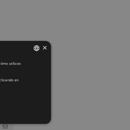
×
ómo utilizas
SPANISH
ENGLISH
clicando en
FRENCH
App
interest
Correo