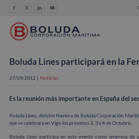
Saltar
Facebook
X
LinkedIn
YouTube
al
contenido
Boluda Lines participará en la F
27/09/2012
|
Noticias
Es la reunión más importante en España del se
Boluda Lines, división Naviera de Boluda Corporación Maríti
que se celebrará en Vigo los próximos 2, 3 y 4 de Octubre.
Boluda Lines participa en este evento como empresa de se