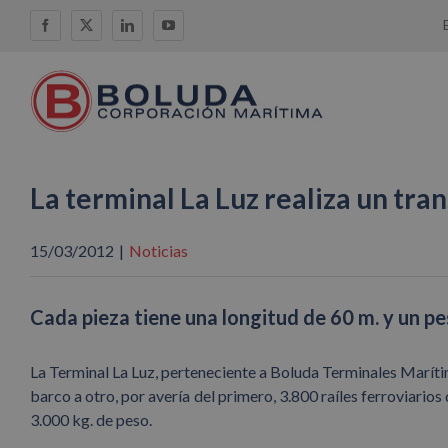
Saltar
Facebook
X
LinkedIn
YouTube
al
contenido
La terminal La Luz realiza un tra
15/03/2012
|
Noticias
Cada pieza tiene una longitud de 60 m. y un pe
La Terminal La Luz, perteneciente a Boluda Terminales Marít
barco a otro, por avería del primero, 3.800 raíles ferroviario
3.000 kg. de peso.