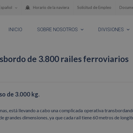
Español
Horario de la naviera
Solicitud de Empleo
Docume
INICIO
SOBRE NOSOTROS
DIVISIONES
nsbordo de 3.800 railes ferroviarios
so de 3.000 kg.
imas, está llevando a cabo una complicada operativa transbordand
s de grandes dimensiones, ya que cada raíl tiene 60 metros de longit