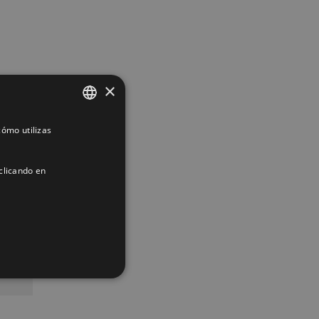
×
ómo utilizas
SPANISH
ENGLISH
clicando en
FRENCH
App
interest
Correo
electrónico