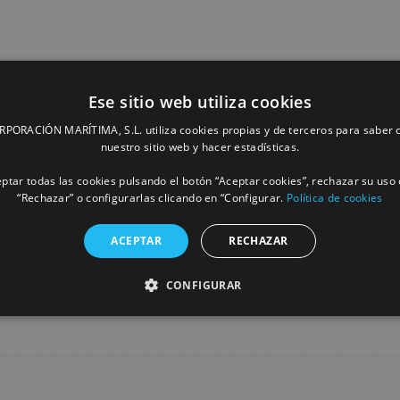
Ese sitio web utiliza cookies
ciembre, esta caravana solidaria formada por 23 voluntario
a recorrido más de 3.200 kilómetros intentando atender al mayor
ORACIÓN MARÍTIMA, S.L. utiliza cookies propias y de terceros para saber c
nuestro sitio web y hacer estadísticas.
Dakar destino Las Palmas, donde será transbordado hasta Sevilla,
ptar todas las cookies pulsando el botón “Aceptar cookies”, rechazar su uso 
“Rechazar” o configurarlas clicando en “Configurar.
Política de cookies
ACEPTAR
RECHAZAR
Facebook
X
LinkedIn
Whats
P
CONFIGURAR