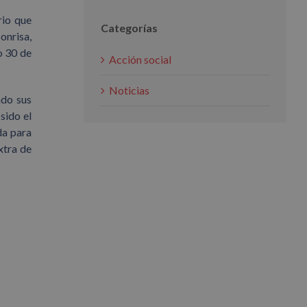
rio que
Categorías
onrisa,
o 30 de
Acción social
Noticias
ndo sus
sido el
da para
xtra de