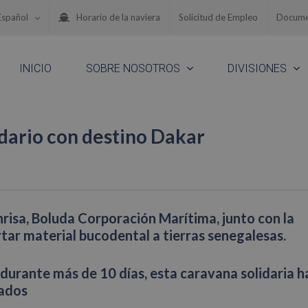
Español
Horario de la naviera
Solicitud de Empleo
Docume
INICIO
SOBRE NOSOTROS
DIVISIONES
dario con destino Dakar
nrisa, Boluda Corporación Marítima, junto con la
ar material bucodental a tierras senegalesas.
 durante más de 10 días, esta caravana solidaria h
tados