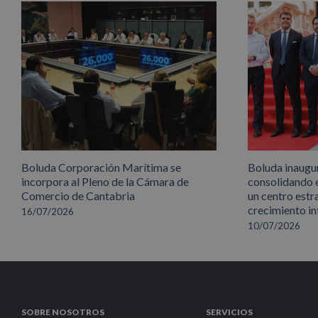
Boluda Corporación Marítima se
Boluda inaugu
incorpora al Pleno de la Cámara de
consolidando 
Comercio de Cantabria
un centro estr
crecimiento in
16/07/2026
10/07/2026
SOBRE NOSOTROS
SERVICIOS