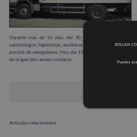
Durante más de 10 días, del 30 de noviembre al 12 de di
odontólogos, higienistas, auxiliares y personal de apoyo, h
BOLUDA CORP
posible de senegaleses. Hoy día 15, el buque partirá desde 
de origen del camión solidario.
Puedes ace
Artículos relacionados