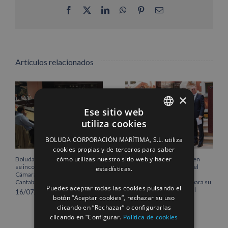
Facebook
X
LinkedIn
WhatsApp
Pinterest
Correo
electrónico
Artículos relacionados
×
Ese sitio web
utiliza cookies
SPANISH
BOLUDA CORPORACIÓN MARÍTIMA, S.L. utiliza
ENGLISH
cookies propias y de terceros para saber
cómo utilizas nuestro sitio web y hacer
Boluda Corporación Marítima
Boluda inaugura su sede en
FRENCH
se incorpora al Pleno de la
Róterdam, consolidando el
estadísticas.
Cámara de Comercio de
norte de Europa como un
Cantabria
centro estratégico clave para su
Puedes aceptar todas las cookies pulsando el
crecimiento internacional
16/07/2026
botón “Aceptar cookies”, rechazar su uso
10/07/2026
clicando en “Rechazar” o configurarlas
clicando en “Configurar.
Política de cookies