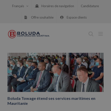
Skip
Français
Horaires de navigation
Candidature
to
content
Offre souhaitée
Espace clients
Boluda Towage étend ses services maritimes en
Mauritanie