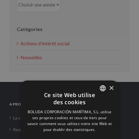
Catégories
Actions d'intérêt social
Nouvelles
×
Ce site Web utilise
des cookies
A PROPOS DE NOUS
SPANISH
BOLUDA CORPORACIÓN MARÍTIMA, S.L. utilise
ENGLISH
ses propres cookies et ceux de tiers pour
La corporation
savoir comment vous utilisez notre site Web et
FRENCH
pour établir des statistiques.
Responsabilité Sociale