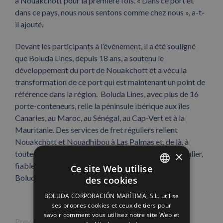
à Nouakchott pour la première fois. « Dans ce port et
dans ce pays, nous nous sentons comme chez nous », a-t-
il ajouté.
Devant les participants à l’événement, il a été souligné
que Boluda Lines, depuis 18 ans, a soutenu le
développement du port de Nouakchott et a vécu la
transformation de ce port qui est maintenant un point de
référence dans la région. Boluda Lines, avec plus de 16
porte-conteneurs, relie la péninsule ibérique aux îles
Canaries, au Maroc, au Sénégal, au Cap-Vert et à la
Mauritanie. Des services de fret réguliers relient
Nouakchott et Nouadhibou à Las Palmas et, de là, à
×
toute l’Europe. « L’importance d’avoir un service régulier,
fiable et sûr est notre priorité », a conclu le PDG de
Ce site Web utilise
Boluda Towage.
des cookies
SPANISH
BOLUDA CORPORACIÓN MARÍTIMA, S.L. utilise
ENGLISH
ses propres cookies et ceux de tiers pour
savoir comment vous utilisez notre site Web et
FRENCH
Previous Image