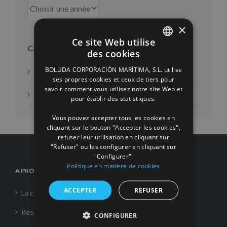
×
Ce site Web utilise
Catégories
des cookies
SPANISH
BOLUDA CORPORACIÓN MARÍTIMA, S.L. utilise
Actions d'intérêt social
ENGLISH
ses propres cookies et ceux de tiers pour
savoir comment vous utilisez notre site Web et
FRENCH
Nouvelles
pour établir des statistiques.
Vous pouvez accepter tous les cookies en
cliquant sur le bouton "Accepter les cookies",
refuser leur utilisation en cliquant sur
"Refuser" ou les configurer en cliquant sur
"Configurer".
Politique en matière de cookies
A PROPOS DE NOUS
ACCEPTER
REFUSER
La corporation
Responsabilité Sociale
CONFIGURER