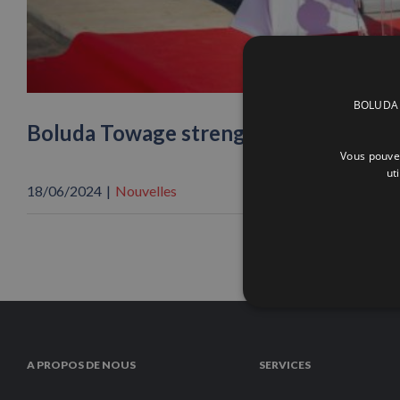
BOLUDA C
Boluda Towage strenghthens its fleet i
Vous pouvez
ut
18/06/2024
|
Nouvelles
A PROPOS DE NOUS
SERVICES