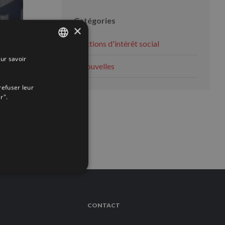
Catégories
×
Actions d'intérêt social
ur savoir
SPANISH
Nouvelles
ENGLISH
refuser leur
FRENCH
r".
 MORE
CONTACT