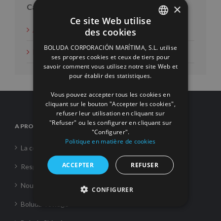
×
Catégories
Ce site Web utilise
Actions d'intérêt social
des cookies
SPANISH
BOLUDA CORPORACIÓN MARÍTIMA, S.L. utilise
Nouvelles
ENGLISH
ses propres cookies et ceux de tiers pour
savoir comment vous utilisez notre site Web et
FRENCH
pour établir des statistiques.
Vous pouvez accepter tous les cookies en
cliquant sur le bouton "Accepter les cookies",
refuser leur utilisation en cliquant sur
"Refuser" ou les configurer en cliquant sur
A PROPOS DE NOUS
"Configurer".
Politique en matière de cookies
La corporation
ACCEPTER
REFUSER
Responsabilité Sociale
Nouvelles
CONFIGURER
Boluda Towage