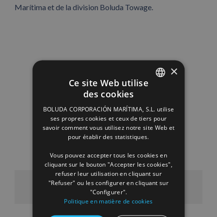
Marítima et de la division Boluda Towage.
×
Ce site Web utilise
des cookies
SPANISH
BOLUDA CORPORACIÓN MARÍTIMA, S.L. utilise
ENGLISH
ses propres cookies et ceux de tiers pour
savoir comment vous utilisez notre site Web et
FRENCH
pour établir des statistiques.
Vous pouvez accepter tous les cookies en
cliquant sur le bouton "Accepter les cookies",
refuser leur utilisation en cliquant sur
"Refuser" ou les configurer en cliquant sur
Facebook
X
LinkedIn
WhatsApp
Pinterest
Email
"Configurer".
Politique en matière de cookies