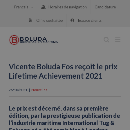
Skip
Français
Horaires de navigation
Candidature
to
content
Offre souhaitée
Espace clients
Vicente Boluda Fos reçoit le prix
Lifetime Achievement 2021
26/10/2021
|
Nouvelles
Le prix est décerné, dans sa première
édition, par la prestigieuse publication de
l’industrie maritime International Tug &