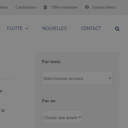
ation
Candidature
Offre souhaitée
Espace clients
FLOTTE
NOUVELLES
CONTACT
Par mois
Par
mois
de
Par an
 la