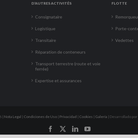
D’AUTRES ACTIVITÉS
FLOTTE
Consignataire
Remorqueu
Logistique
Porte-cont
Transitaire
Vedettes
Réparation de conteneurs
Transport terrestre (route et voie
ferrée)
Expertise et assurances
6 |
Nota Legal
|
Condiciones de Uso
|
Privacidad
|
Cookies
|
Galería
| Desarrollado por
Facebook
X
LinkedIn
YouTube