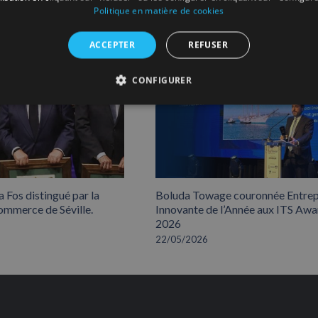
Politique en matière de cookies
ACCEPTER
REFUSER
CONFIGURER
 Fos distingué par la
Boluda Towage couronnée Entrep
mmerce de Séville.
Innovante de l’Année aux ITS Awa
2026
22/05/2026