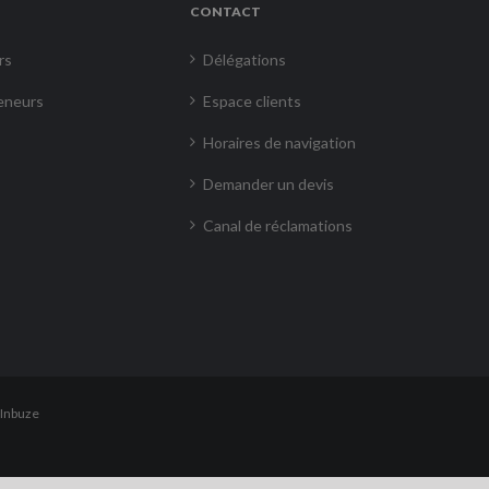
CONTACT
rs
Délégations
eneurs
Espace clients
Horaires de navigation
Demander un devis
Canal de réclamations
Inbuze