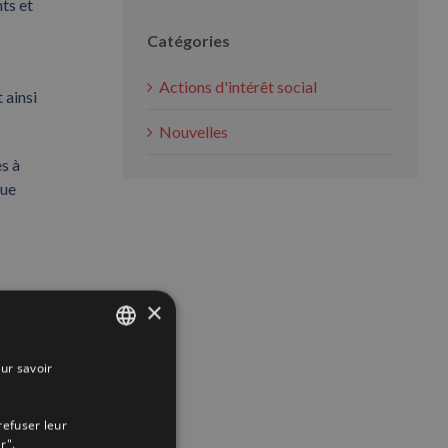
nts et
Catégories
Actions d'intérêt social
 ainsi
Nouvelles
s à
que
×
App
interest
Email
ur savoir
SPANISH
ENGLISH
refuser leur
FRENCH
r".