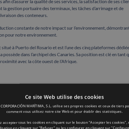
afin d’assurer la qualité de ses services, la satisfaction de ses clie
 la gestion portuaire des terminaux, les tâches d’arrimage et de
 livraison des conteneurs.
duction constante de notre impact sur l’environnement, démontrant
tion pour notre environnement.
situé à Puerto del Rosario et est l’une des cinq plateformes dédiée
ossède dans l’archipel des Canaries. Sa position est clé en tant 
roximité avec la côte ouest de l’Afrique.
Facebook
X
LinkedIn
Whats
P
Ce site Web utilise des cookies
ORPORACIÓN MARÍTIMA, S.L. utilise ses propres cookies et ceux de tiers po
comment vous utilisez notre site Web et pour établir des statistiques.
 accepter tous les cookies en cliquant sur le bouton "Accepter les cookies", 
ilisation en cliquant sur "Refuser" ou les configurer en cliquant sur "Configure