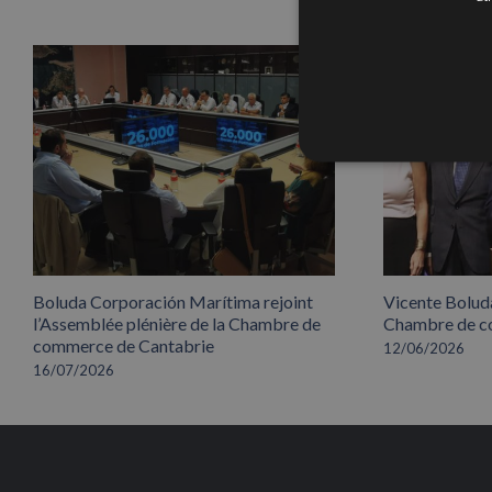
Boluda Corporación Marítima rejoint
Vicente Boluda
l’Assemblée plénière de la Chambre de
Chambre de co
commerce de Cantabrie
12/06/2026
16/07/2026