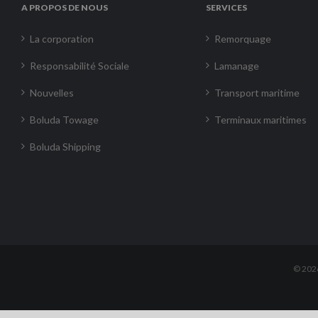
A PROPOS DE NOUS
SERVICES
La corporation
Remorquage
Responsabilité Sociale
Lamanage
Nouvelles
Transport maritime
Boluda Towage
Terminaux maritimes
Boluda Shipping
©
202