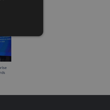
rise
rds