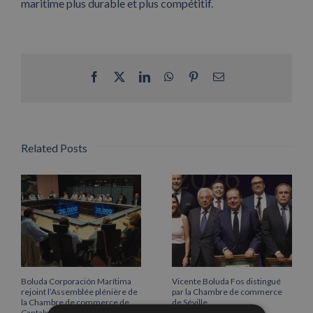
maritime plus durable et plus compétitif.
Facebook
X
LinkedIn
WhatsApp
Pinterest
Email
Related Posts
Boluda Corporación Marítima
Vicente Boluda Fos distingué
rejoint l’Assemblée plénière de
par la Chambre de commerce
la Chambre de commerce de
de Séville.
Cantabrie