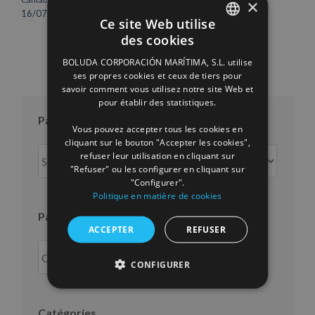
×
12/06/2026
16/07/2026
Ce site Web utilise
des cookies
SPANISH
BOLUDA CORPORACIÓN MARÍTIMA, S.L. utilise
ENGLISH
ses propres cookies et ceux de tiers pour
savoir comment vous utilisez notre site Web et
FRENCH
pour établir des statistiques.
Par mois
Vous pouvez accepter tous les cookies en
cliquant sur le bouton "Accepter les cookies",
Par
refuser leur utilisation en cliquant sur
mois
"Refuser" ou les configurer en cliquant sur
"Configurer".
Politique en matière de cookies
Par an
ACCEPTER
REFUSER
CONFIGURER
Catégories