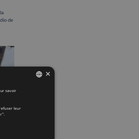
la
udio de
×
ur savoir
SPANISH
ENGLISH
refuser leur
FRENCH
r".