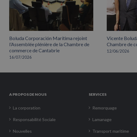
Boluda Corporación Marítima rejoint
Vicente Boluda
l’Assemblée plénière de la Chambre de
Chambre de co
commerce de Cantabrie
12/06/2026
16/07/2026
A PROPOS DE NOUS
SERVICES
La corporation
Remorquage
Responsabilité Sociale
Lamanage
Nouvelles
Transport maritime