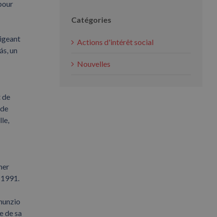
pour
Catégories
rigeant
Actions d'intérêt social
ás, un
Nouvelles
t de
ode
le,
mer
 1991.
nnunzio
e de sa