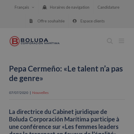
Skip
Français
Horaires de navigation
Candidature
to
content
Offre souhaitée
Espace clients
Pepa Cermeño: «Le talent n’a pas
de genre»
07/07/2020
|
Nouvelles
La directrice du Cabinet juridique de
Boluda Corporación Marítima participe à
une conférence sur «Les femmes leaders