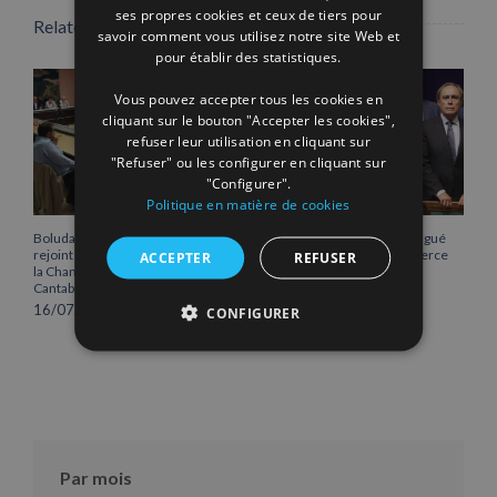
ENGLISH
ses propres cookies et ceux de tiers pour
Related Posts
savoir comment vous utilisez notre site Web et
FRENCH
pour établir des statistiques.
Vous pouvez accepter tous les cookies en
cliquant sur le bouton "Accepter les cookies",
refuser leur utilisation en cliquant sur
"Refuser" ou les configurer en cliquant sur
"Configurer".
Politique en matière de cookies
Boluda Corporación Marítima
Vicente Boluda Fos distingué
rejoint l’Assemblée plénière de
par la Chambre de commerce
ACCEPTER
REFUSER
la Chambre de commerce de
de Séville.
Cantabrie
12/06/2026
16/07/2026
CONFIGURER
Par mois