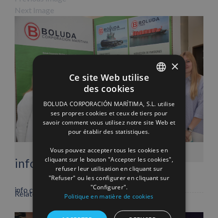
Next Image
×
Ce site Web utilise
des cookies
SPANISH
BOLUDA CORPORACIÓN MARÍTIMA, S.L. utilise
ENGLISH
ses propres cookies et ceux de tiers pour
savoir comment vous utilisez notre site Web et
FRENCH
pour établir des statistiques.
Facebook
X
LinkedIn
WhatsApp
Pinterest
Email
Vous pouvez accepter tous les cookies en
cliquant sur le bouton "Accepter les cookies",
info heading
refuser leur utilisation en cliquant sur
"Refuser" ou les configurer en cliquant sur
"Configurer".
info content
Related Posts
Politique en matière de cookies