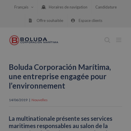
Skip
Français
Horaires de navigation
Candidature
to
content
Offre souhaitée
Espace clients
Boluda Corporación Marítima,
une entreprise engagée pour
l’environnement
14/06/2019
|
Nouvelles
La multinationale présente ses services
maritimes responsables au salon de la