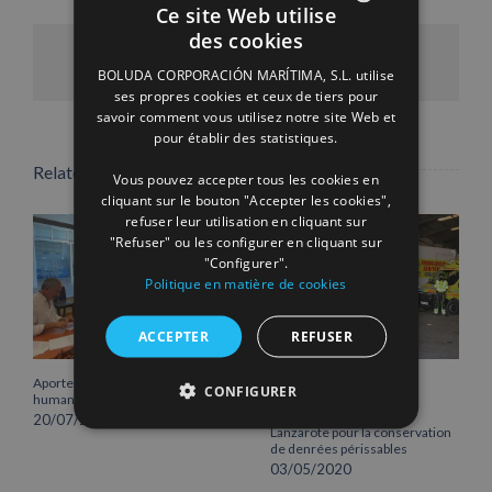
Ce site Web utilise
des cookies
SPANISH
Facebook
X
LinkedIn
WhatsApp
Pinterest
Email
BOLUDA CORPORACIÓN MARÍTIMA, S.L. utilise
ENGLISH
ses propres cookies et ceux de tiers pour
savoir comment vous utilisez notre site Web et
FRENCH
pour établir des statistiques.
Related Posts
Vous pouvez accepter tous les cookies en
cliquant sur le bouton "Accepter les cookies",
refuser leur utilisation en cliquant sur
"Refuser" ou les configurer en cliquant sur
"Configurer".
Politique en matière de cookies
ACCEPTER
REFUSER
Aportem accroît sa solidarité
Boluda Lines donne un
CONFIGURER
humanitaire face à la Covid-19
conteneur frigorifique au
service des urgences de
20/07/2020
Lanzarote pour la conservation
de denrées périssables
03/05/2020