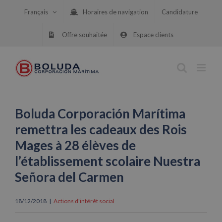
Skip
Français
Horaires de navigation
Candidature
to
content
Offre souhaitée
Espace clients
Boluda Corporación Marítima
remettra les cadeaux des Rois
Mages à 28 élèves de
l’établissement scolaire Nuestra
Señora del Carmen
18/12/2018
|
Actions d'intérêt social