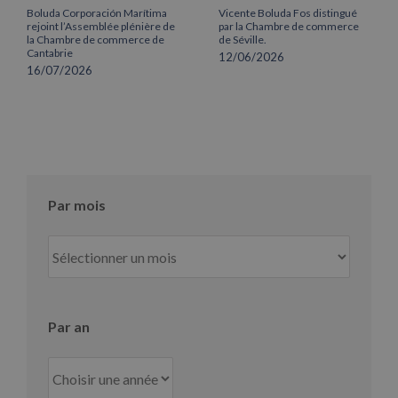
Boluda Corporación Marítima
Vicente Boluda Fos distingué
rejoint l’Assemblée plénière de
par la Chambre de commerce
la Chambre de commerce de
de Séville.
Cantabrie
12/06/2026
16/07/2026
Par mois
Par
mois
Par an