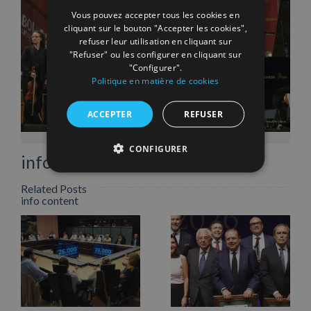
Vous pouvez accepter tous les cookies en
cliquant sur le bouton "Accepter les cookies",
refuser leur utilisation en cliquant sur
"Refuser" ou les configurer en cliquant sur
"Configurer".
Politique en matière de cookies
ACCEPTER
REFUSER
Facebook
X
LinkedIn
WhatsApp
Pinterest
Email
CONFIGURER
info heading
Related Posts
info content