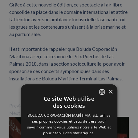
Grâce à cette nouvelle édition, ce spectacle à l’air libre
consolide sa place dans le domaine international et attire
l’attention avec son ambiance industrielle fascinante, où
les grues et les conteneurs s’unissent à la brise marine et
au parfum salé.
Il est important de rappeler que Boluda Coporación
Marítima a reçu cette année le Prix Puertos de Las
Palmas 2018, dans la section socioculturelle, pour avoir
sponsorisé ces concerts symphoniques dans ses
installations de Boluda Maritime Terminal Las Palmas.
×
Ce site Web utilise
des cookies
Previous Image
SPANISH
Next Image
BOLUDA CORPORACIÓN MARÍTIMA, S.L. utilise
ENGLISH
ses propres cookies et ceux de tiers pour
savoir comment vous utilisez notre site Web et
FRENCH
pour établir des statistiques.