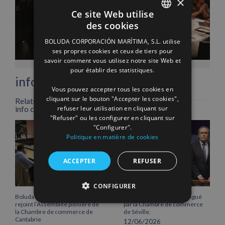
×
Ce site Web utilise
des cookies
SPANISH
BOLUDA CORPORACIÓN MARÍTIMA, S.L. utilise
ENGLISH
Facebook
X
LinkedIn
WhatsApp
Pinterest
Email
ses propres cookies et ceux de tiers pour
savoir comment vous utilisez notre site Web et
FRENCH
pour établir des statistiques.
info heading
Vous pouvez accepter tous les cookies en
cliquant sur le bouton "Accepter les cookies",
Related Posts
refuser leur utilisation en cliquant sur
info content
"Refuser" ou les configurer en cliquant sur
"Configurer".
Politique en matière de cookies
ACCEPTER
REFUSER
CONFIGURER
Boluda Corporación Marítima
Vicente Boluda Fos distingué
rejoint l’Assemblée plénière de
par la Chambre de commerce
la Chambre de commerce de
de Séville.
Cantabrie
12/06/2026