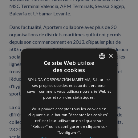
MSC Terminal Valencia, APM Terminals, Sevasa, Sagep,
Baleària et Urbamar Levante.
Dans l’actualité, Aportem collabore avec plus de 20
organisations de districts maritimes qui lui ont permis,
depuis son commencement en 2013, d’épauler plus de
500 mineurs, plus de 120 femmes en situation d’exclusion
×
sociale, et plus de 30 immigrés. Concrètement, entre les
Ce site Web utilise
lignes d’actions promues par tous ces collectifs nous
des cookies
trouvons le renfort en alimentation de base, la santé et
SPANISH
l’éducation via l’acquisition d’aliments, de produits
BOLUDA CORPORACIÓN MARÍTIMA, S.L. utilise
ENGLISH
ses propres cookies et ceux de tiers pour
d’hygiène, de vêtements ou de matériel didactique,
savoir comment vous utilisez notre site Web et
sportif et scolaire, entre autres produits.
FRENCH
pour établir des statistiques.
La collaboration de la communauté portuaire dans les
Vous pouvez accepter tous les cookies en
différentes campagnes solidaires a permis à ce jour de
cliquant sur le bouton "Accepter les cookies",
refuser leur utilisation en cliquant sur
collecter plus de 9 tonnes de nourriture, 12.800 habits,
"Refuser" ou les configurer en cliquant sur
23.200 produits d’hygiène, 36.400 unités de matériel
"Configurer".
scolaire, 2.300 jeux éducatifs et jouets, 66.000 euros