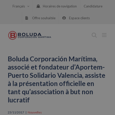
Skip
Français
Horaires de navigation
Candidature
to
content
Offre souhaitée
Espace clients
Boluda Corporación Marítima,
associé et fondateur d’Aportem-
Puerto Solidario Valencia, assiste
à la présentation officielle en
tant qu’association à but non
lucratif
23/11/2017
|
Nouvelles