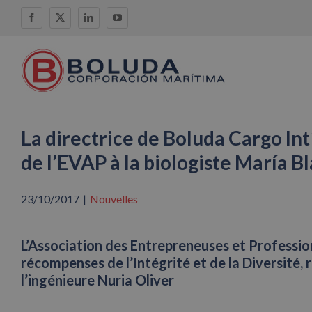
Skip
Facebook
X
LinkedIn
YouTube
to
content
La directrice de Boluda Cargo Int
de l’EVAP à la biologiste María B
23/10/2017
|
Nouvelles
L’Association des Entrepreneuses et Profession
récompenses de l’Intégrité et de la Diversité,
l’ingénieure Nuria Oliver