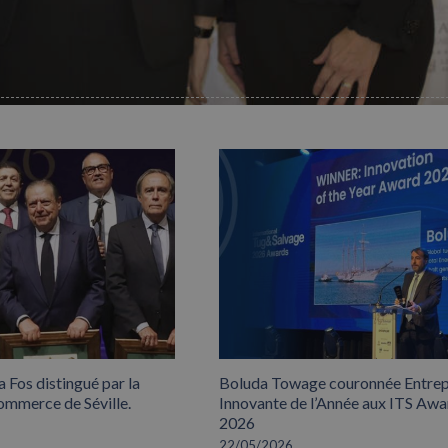
 Fos distingué par la
Boluda Towage couronnée Entrep
mmerce de Séville.
Innovante de l’Année aux ITS Awa
2026
22/05/2026