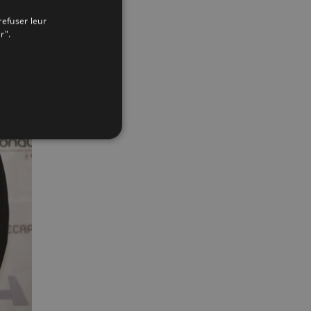
ENGLISH
refuser leur
FRENCH
r".
App
interest
Email