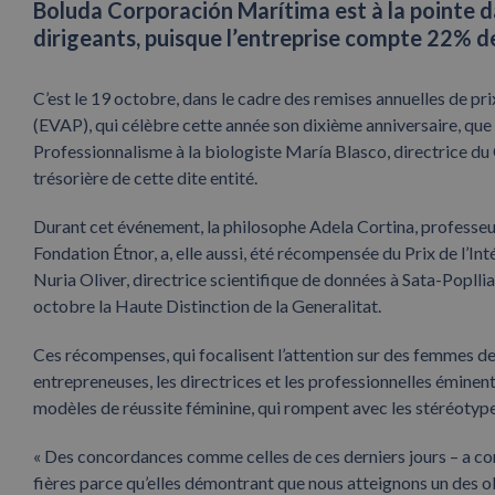
Boluda Corporación Marítima est à la pointe d
dirigeants, puisque l’entreprise compte 22% 
C’est le 19 octobre, dans le cadre des remises annuelles de pr
(EVAP), qui célèbre cette année son dixième anniversaire, que 
Professionnalisme à la biologiste María Blasco, directrice d
trésorière de cette dite entité.
Durant cet événement, la philosophe Adela Cortina, professeure
Fondation Étnor, a, elle aussi, été récompensée du Prix de l’Inté
Nuria Oliver, directrice scientifique de données à Sata-Poplli
octobre la Haute Distinction de la Generalitat.
Ces récompenses, qui focalisent l’attention sur des femmes de 
entrepreneuses, les directrices et les professionnelles éminent
modèles de réussite féminine, qui rompent avec les stéréotypes
« Des concordances comme celles de ces derniers jours – a com
fières parce qu’elles démontrant que nous atteignons un des o