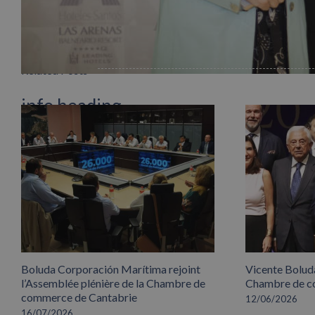
Related Posts
info heading
info content
Boluda Corporación Marítima rejoint
Vicente Boluda
l’Assemblée plénière de la Chambre de
Chambre de co
commerce de Cantabrie
12/06/2026
16/07/2026