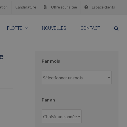
ation
Candidature
Offre souhaitée
Espace clients
FLOTTE
NOUVELLES
CONTACT
me
Par mois
Par
mois
Par an