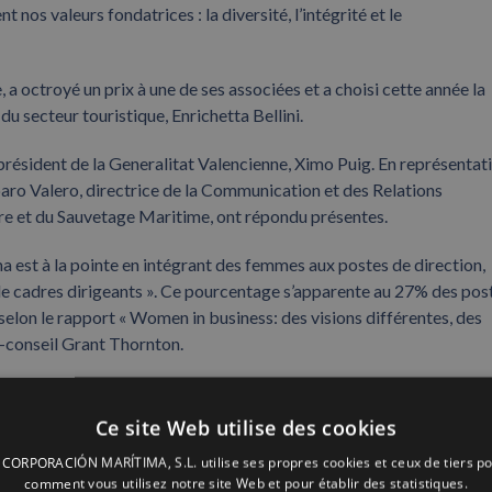
t nos valeurs fondatrices : la diversité, l’intégrité et le
 a octroyé un prix à une de ses associées et a choisi cette année la
 secteur touristique, Enrichetta Bellini.
président de la Generalitat Valencienne, Ximo Puig. En représentat
o Valero, directrice de la Communication et des Relations
hore et du Sauvetage Maritime, ont répondu présentes.
 est à la pointe en intégrant des femmes aux postes de direction,
 cadres dirigeants ». Ce pourcentage s’apparente au 27% des pos
selon le rapport « Women in business: des visions différentes, des
t-conseil Grant Thornton.
Ce site Web utilise des cookies
ORPORACIÓN MARÍTIMA, S.L. utilise ses propres cookies et ceux de tiers po
comment vous utilisez notre site Web et pour établir des statistiques.