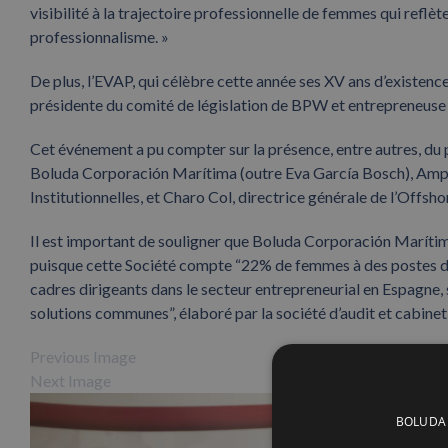
visibilité à la trajectoire professionnelle de femmes qui reflèten
professionnalisme. »
De plus, l’EVAP, qui célèbre cette année ses XV ans d’existence,
présidente du comité de législation de BPW et entrepreneuse du
Cet événement a pu compter sur la présence, entre autres, du 
Boluda Corporación Marítima (outre Eva García Bosch), Ampar
Institutionnelles, et Charo Col, directrice générale de l’Offs
Il est important de souligner que Boluda Corporación Marítima
puisque cette Société compte “22% de femmes à des postes de
cadres dirigeants dans le secteur entrepreneurial en Espagne, 
solutions communes”, élaboré par la société d’audit et cabine
Previous Image
Next Image
BOLUDA C