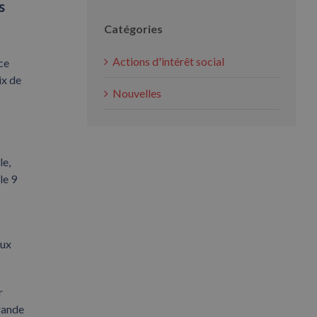
s
Catégories
Actions d'intérêt social
ce
ix de
Nouvelles
le,
le 9
aux
r
grande