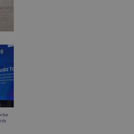
rise
rds