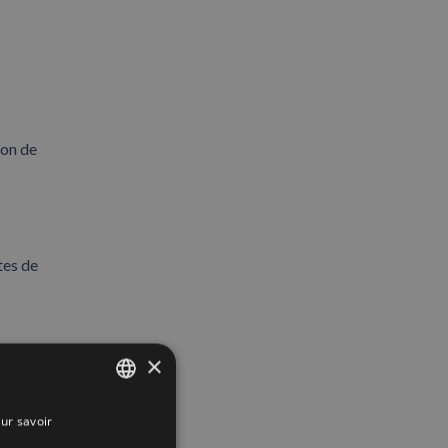
ion de
tes de
×
ur savoir
SPANISH