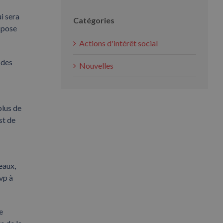
i sera
Catégories
ispose
Actions d'intérêt social
 des
Nouvelles
plus de
st de
eaux,
vp à
e