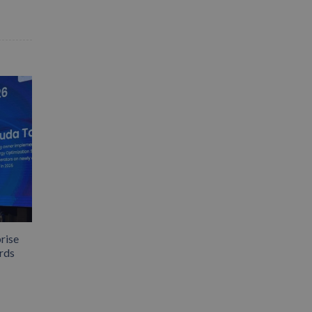
rise
rds