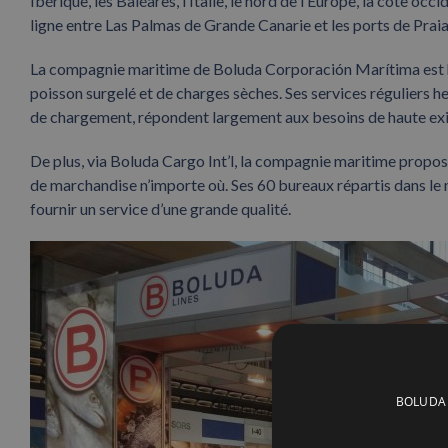
Ibérique, les Baléares, l’Italie, le nord de l’Europe, la côte oc
ligne entre Las Palmas de Grande Canarie et les ports de Praia
La compagnie maritime de Boluda Corporación Marítima est h
poisson surgelé et de charges sèches. Ses services réguliers he
de chargement, répondent largement aux besoins de haute exig
De plus, via Boluda Cargo Int’l, la compagnie maritime propose
de marchandise n’importe où. Ses 60 bureaux répartis dans le m
fournir un service d’une grande qualité.
BOLUDA C