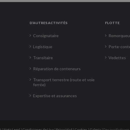
D’AUTRES ACTIVITÉS
FLOTTE
Consignataire
Remorqueu
Logistique
Porte-cont
Transitaire
Vedettes
Réparation de conteneurs
Transport terrestre (route et voie
ferrée)
Expertise et assurances
6 |
Nota Legal
|
Condiciones de Uso
|
Privacidad
|
Cookies
|
Galería
| Desarrollado por