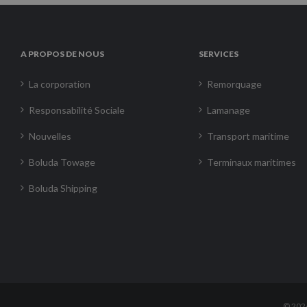
A PROPOS DE NOUS
SERVICES
La corporation
Remorquage
Responsabilité Sociale
Lamanage
Nouvelles
Transport maritime
Boluda Towage
Terminaux maritimes
Boluda Shipping
©
202