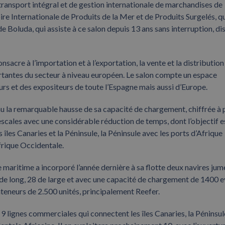
transport intégral et de gestion internationale de marchandises de
e Internationale de Produits de la Mer et de Produits Surgelés, qu
e Boluda, qui assiste à ce salon depuis 13 ans sans interruption, d
sacre à l’importation et à l’exportation, la vente et la distribution
portantes du secteur à niveau européen. Le salon compte un espace
eurs et des expositeurs de toute l’Espagne mais aussi d’Europe.
au la remarquable hausse de sa capacité de chargement, chiffrée à 
 escales avec une considérable réduction de temps, dont l’objectif e
îles Canaries et la Péninsule, la Péninsule avec les ports d’Afrique
frique Occidentale.
 maritime a incorporé l’année dernière à sa flotte deux navires jum
 de long, 28 de large et avec une capacité de chargement de 1400 e
onteneurs de 2.500 unités, principalement Reefer.
 9 lignes commerciales qui connectent les îles Canaries, la Péninsul