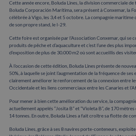
Cette année encore, Boluda Lines, la division commerciale de 
Boluda Corporación Marítima, sera présent à Conxemar, la Foir
célébrée à Vigo, les 3,4 et 5 octobre. La compagnie maritime d
de son propre stand, le I-29.
Cette foire est organisée par l’Association Conxemar, qui se con
produits de pêche et d’aquaculture et c’est l’une des plus im
d’exposition de plus de 30.000 m2 où sont accueillis des visit
À l’occasion de cette édition, Boluda Lines présente de nouve
50%, à laquelle se joint l’augmentation de la fréquence de ses
clairement améliorer le renforcement de la connexion entre les 
Occidentale et les liens commerciaux entre les Canaries et l’A
Pour mener à bien cette amélioration du service, la compagnie
actuellement appelés “Josita B” et “Violeta B”, de 170 mètres
14 tonnes. En outre, Boluda Lines a fait croître sa flotte de c
Boluda Lines, grâce à ses 8 navires porte-conteneurs, exploite