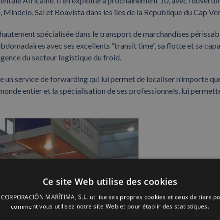
cidentale Africaine. Il en exploitera prochainement 10, avec l’ouvertur
, Mindelo, Sal et Boavista dans les îles de la République du Cap Ver
autement spécialisée dans le transport de marchandises périssabl
bdomadaires avec ses excellents “transit time”, sa flotte et sa cap
ence du secteur logistique du froid.
 un service de forwarding qui lui permet de localiser n’importe qu
onde entier et la spécialisation de ses professionnels, lui permett
Ce site Web utilise des cookies
ORPORACIÓN MARÍTIMA, S.L. utilise ses propres cookies et ceux de tiers po
comment vous utilisez notre site Web et pour établir des statistiques.