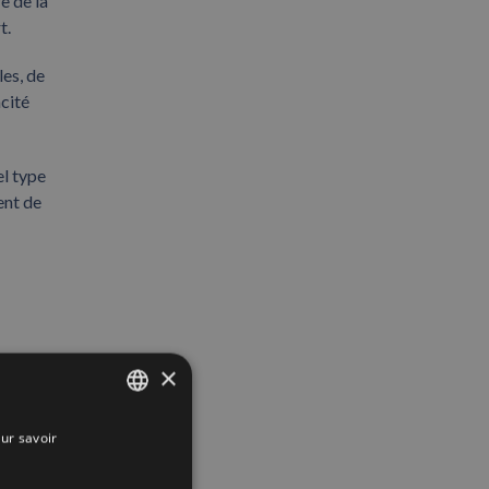
e de la
t.
es, de
acité
el type
ent de
×
ur savoir
SPANISH
ENGLISH