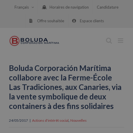
Skip
Français
Horaires de navigation
Candidature
to
content
Offre souhaitée
Espace clients
Boluda Corporación Marítima
collabore avec la Ferme-École
Las Tradiciones, aux Canaries, via
la vente symbolique de deux
containers à des fins solidaires
,
24/05/2017
|
Actions d'intérêt social
Nouvelles