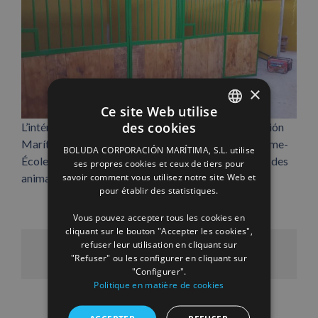
×
Ce site Web utilise
des cookies
L’intérieur d’un container cédé par Boluda Corporación
SPANISH
Marítima en 2016, et qui a été transformé par la Ferme-
BOLUDA CORPORACIÓN MARÍTIMA, S.L. utilise
ENGLISH
École Las Tradiciones afin de répondre aux besoins des
ses propres cookies et ceux de tiers pour
savoir comment vous utilisez notre site Web et
animaux abandonnés.
FRENCH
pour établir des statistiques.
Vous pouvez accepter tous les cookies en
cliquant sur le bouton "Accepter les cookies",
refuser leur utilisation en cliquant sur
Facebook
X
LinkedIn
WhatsApp
Pinterest
Email
"Refuser" ou les configurer en cliquant sur
"Configurer".
Politique en matière de cookies