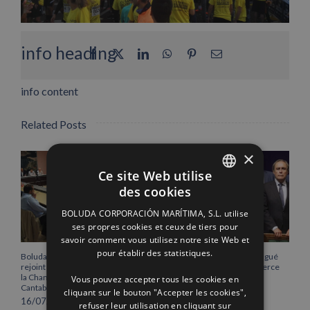
info heading
Facebook
X
LinkedIn
WhatsApp
Pinterest
Email
info content
Related Posts
×
Ce site Web utilise
des cookies
SPANISH
BOLUDA CORPORACIÓN MARÍTIMA, S.L. utilise
ENGLISH
ses propres cookies et ceux de tiers pour
savoir comment vous utilisez notre site Web et
FRENCH
pour établir des statistiques.
Boluda Corporación Marítima
Vicente Boluda Fos distingué
rejoint l’Assemblée plénière de
par la Chambre de commerce
la Chambre de commerce de
de Séville.
Vous pouvez accepter tous les cookies en
Cantabrie
12/06/2026
cliquant sur le bouton "Accepter les cookies",
16/07/2026
refuser leur utilisation en cliquant sur