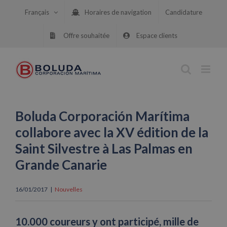
Skip
Français
Horaires de navigation
Candidature
to
content
Offre souhaitée
Espace clients
Boluda Corporación Marítima
collabore avec la XV édition de la
Saint Silvestre à Las Palmas en
Grande Canarie
16/01/2017
|
Nouvelles
10.000 coureurs y ont participé, mille de