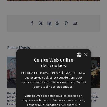
Facebook
X
LinkedIn
WhatsApp
Pinterest
Email
Related Posts
×
Ce site Web utilise
des cookies
SPANISH
BOLUDA CORPORACIÓN MARÍTIMA, S.L. utilise
ENGLISH
ses propres cookies et ceux de tiers pour
savoir comment vous utilisez notre site Web et
FRENCH
pour établir des statistiques.
Boluda Shipping renforce sa
Boluda Corporación Marítima
Vous pouvez accepter tous les cookies en
présence ferroviaire avec la
rejoint l’Assemblée plénière de
cliquant sur le bouton "Accepter les cookies",
nouvelle identité visuelle de ses
la Chambre de commerce de
locomotives
Cantabrie
refuser leur utilisation en cliquant sur