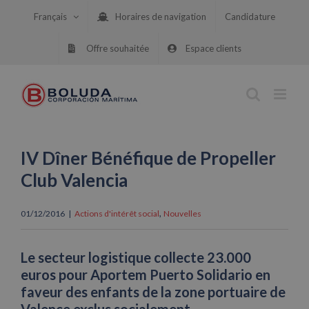
Skip
Français
Horaires de navigation
Candidature
to
content
Offre souhaitée
Espace clients
IV Dîner Bénéfique de Propeller
Club Valencia
,
01/12/2016
|
Actions d'intérêt social
Nouvelles
Le secteur logistique collecte 23.000
euros pour Aportem Puerto Solidario en
faveur des enfants de la zone portuaire de