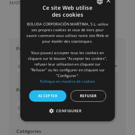
×
16/07/2026
Ce site Web utilise
des cookies
SPANISH
BOLUDA CORPORACIÓN MARÍTIMA, S.L. utilise
ENGLISH
ses propres cookies et ceux de tiers pour
savoir comment vous utilisez notre site Web et
FRENCH
pour établir des statistiques.
Par mois
Vous pouvez accepter tous les cookies en
cliquant sur le bouton "Accepter les cookies",
Par
refuser leur utilisation en cliquant sur
mois
"Refuser" ou les configurer en cliquant sur
"Configurer".
Politique en matière de cookies
Par an
ACCEPTER
REFUSER
CONFIGURER
Catégories