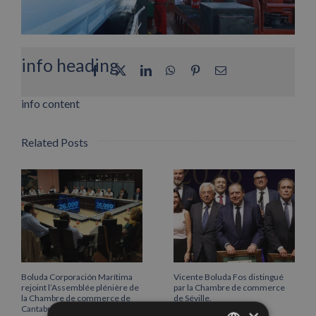
info heading
Facebook
X
LinkedIn
WhatsApp
Pinterest
Email
info content
Related Posts
Boluda Corporación Marítima
Vicente Boluda Fos distingué
rejoint l’Assemblée plénière de
par la Chambre de commerce
la Chambre de commerce de
de Séville.
Cantabrie
12/06/2026