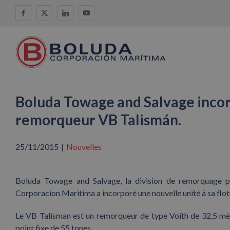
Skip
Facebook
X
LinkedIn
YouTube
to
content
Boluda Towage and Salvage incorp
remorqueur VB Talismán.
25/11/2015
|
Nouvelles
Boluda Towage and Salvage, la division de remorquage po
Corporacion Maritima a incorporé une nouvelle unité à sa flo
Le VB Talisman est un remorqueur de type Voith de 32,5 mèt
point fixe de 55 tones.