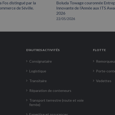
 Fos distingué par la
Boluda Towage couronnée Entrep
mmerce de Séville.
Innovante de l’Année aux ITS Awa
2026
22/05/2026
D’AUTRES ACTIVITÉS
FLOTTE
Consignataire
Remorqueu
Logistique
Porte-cont
Transitaire
Vedettes
Réparation de conteneurs
Transport terrestre (route et voie
ferrée)
Expertise et assurances