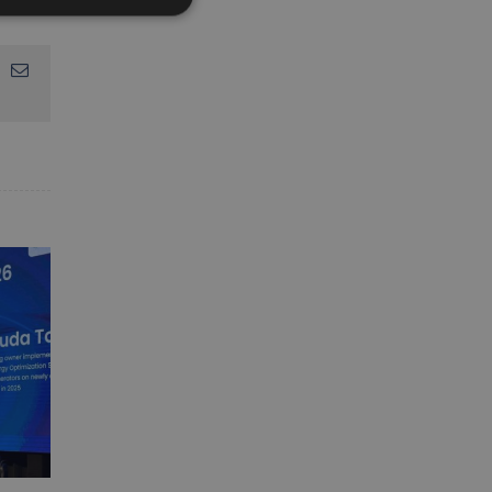
App
interest
Email