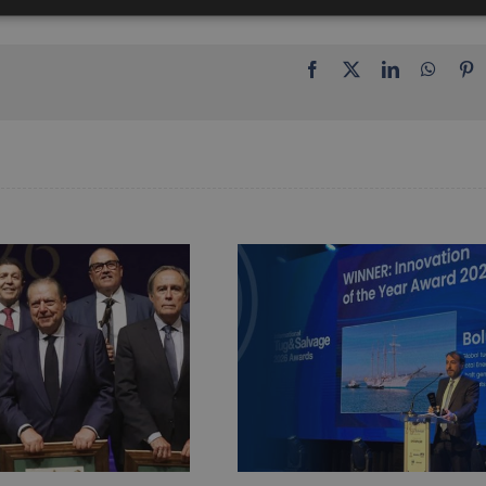
Facebook
X
LinkedIn
Whats
P