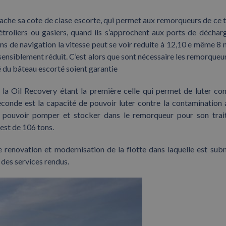
tache sa cote de clase escorte, qui permet aux remorqueurs de ce 
étroliers ou gasiers, quand ils s’approchent aux ports de décha
ons de navigation la vitesse peut se voir reduite à 12,10 e même 8 
 sensiblement réduit. C’est alors que sont nécessaire les remorqueu
é du bâteau escorté soient garantie
 la Oil Recovery étant la première celle qui permet de luter con
 seconde est la capacité de pouvoir luter contre la contamination 
 et pouvoir pomper et stocker dans le remorqueur pour son tra
est de 106 tons.
e renovation et modernisation de la flotte dans laquelle est su
des services rendus.