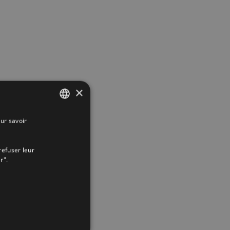
×
ur savoir
SPANISH
ENGLISH
refuser leur
FRENCH
r".