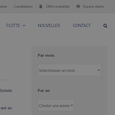
ation
Candidature
Offre souhaitée
Espace clients
FLOTTE
NOUVELLES
CONTACT
Par mois
Par
mois
 Boluda
Par an
rant en