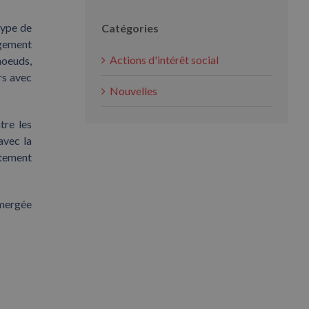
type de
Catégories
rgement
Actions d'intérêt social
noeuds,
rs avec
Nouvelles
tre les
avec la
itement
bmergée