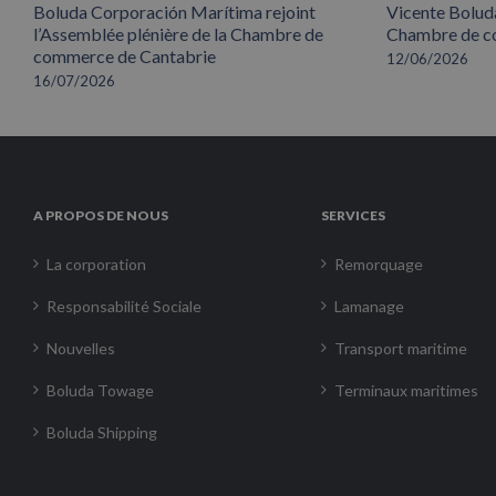
Boluda Corporación Marítima rejoint
Vicente Boluda
l’Assemblée plénière de la Chambre de
Chambre de co
commerce de Cantabrie
12/06/2026
16/07/2026
A PROPOS DE NOUS
SERVICES
La corporation
Remorquage
Responsabilité Sociale
Lamanage
Nouvelles
Transport maritime
Boluda Towage
Terminaux maritimes
Boluda Shipping