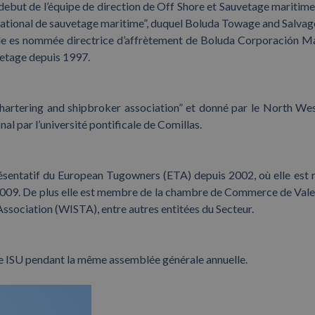
debut de l’équipe de direction de Off Shore et Sauvetage maritime
tional de sauvetage maritime”, duquel Boluda Towage and Salvage
elle es nommée directrice d’affrètement de Boluda Corporación M
vetage depuis 1997.
 Chartering and shipbroker association” et donné par le North We
l par l’université pontificale de Comillas.
sentatif du European Tugowners (ETA) depuis 2002, où elle es
2009. De plus elle est membre de la chambre de Commerce de Vale
sociation (WISTA), entre autres entitées du Secteur.
 ISU pendant la même assemblée générale annuelle.