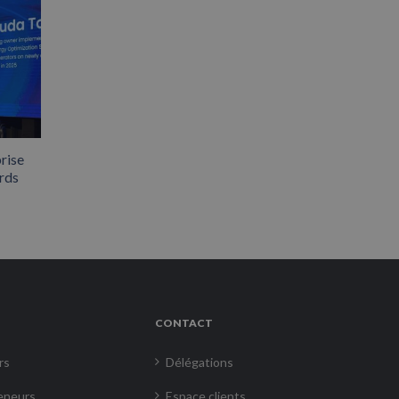
rise
rds
CONTACT
rs
Délégations
eneurs
Espace clients