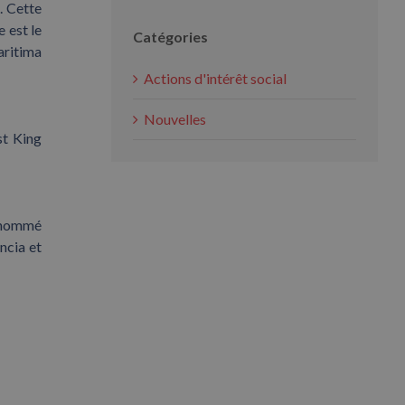
. Cette
 est le
Catégories
aritima
Actions d'intérêt social
Nouvelles
st King
t nommé
ncia et