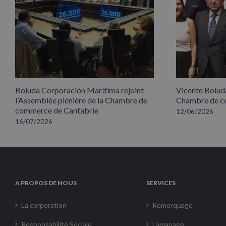
Boluda Corporación Marítima rejoint
Vicente Boluda
l’Assemblée plénière de la Chambre de
Chambre de co
commerce de Cantabrie
12/06/2026
16/07/2026
A PROPOS DE NOUS
SERVICES
La corporation
Remorquage
Responsabilité Sociale
Lamanage