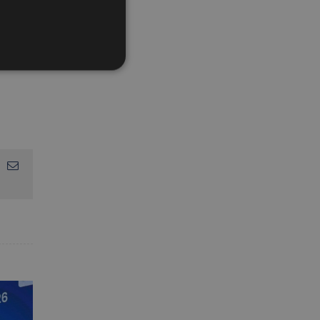
App
interest
Email