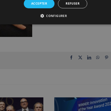
ACCEPTER
REFUSER
CONFIGURER
Facebook
X
LinkedIn
Whats
P