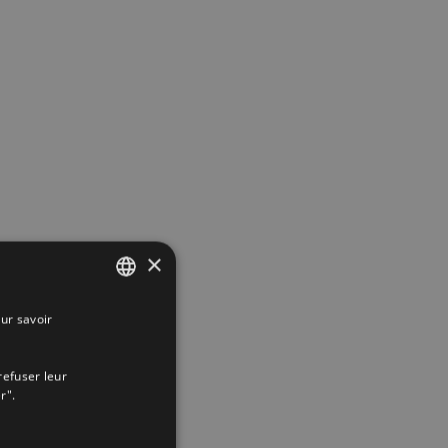
×
ur savoir
SPANISH
ENGLISH
refuser leur
FRENCH
r".