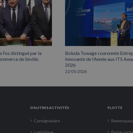
 Fos distingué par la
Boluda Towage couronnée Entrep
mmerce de Séville.
Innovante de l’Année aux ITS Awa
2026
22/05/2026
D’AUTRES ACTIVITÉS
FLOTTE
Consignataire
Remorqueu
Logistique
Porte-cont