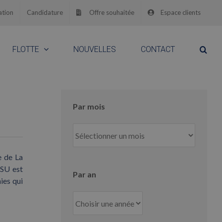
ation
Candidature
Offre souhaitée
Espace clients
FLOTTE
NOUVELLES
CONTACT
Par mois
Par
mois
e de La
ISU est
Par an
ies qui