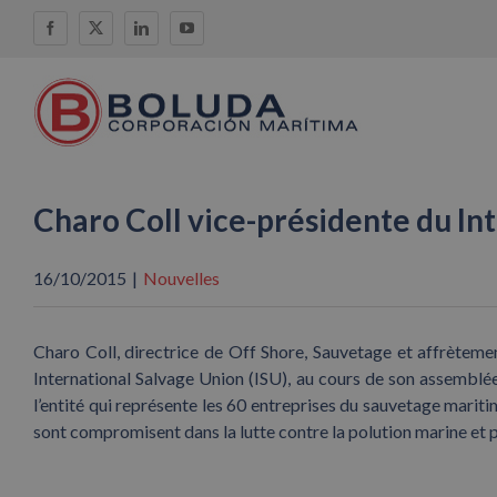
Skip
Facebook
X
LinkedIn
YouTube
to
content
Charo Coll vice-présidente du In
16/10/2015
|
Nouvelles
Charo Coll, directrice de Off Shore, Sauvetage et affrète
International Salvage Union (ISU), au cours de son assemblée
l’entité qui représente les 60 entreprises du sauvetage mari
sont compromisent dans la lutte contre la polution marine et