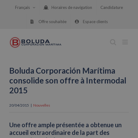
Skip
Français
Horaires de navigation
Candidature
to
content
Offre souhaitée
Espace clients
Boluda Corporación Marítima
consolide son offre à Intermodal
2015
20/04/2015
|
Nouvelles
Une offre ample présentée a obtenue un
accueil extraordinaire de la part des