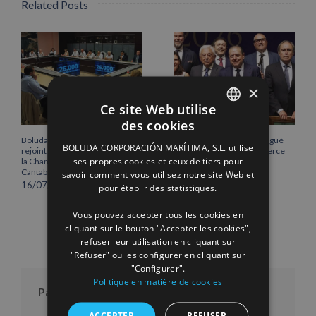
Related Posts
×
Ce site Web utilise
des cookies
SPANISH
Boluda Corporación Marítima
Vicente Boluda Fos distingué
BOLUDA CORPORACIÓN MARÍTIMA, S.L. utilise
rejoint l’Assemblée plénière de
par la Chambre de commerce
ENGLISH
ses propres cookies et ceux de tiers pour
la Chambre de commerce de
de Séville.
Cantabrie
savoir comment vous utilisez notre site Web et
12/06/2026
FRENCH
16/07/2026
pour établir des statistiques.
Vous pouvez accepter tous les cookies en
cliquant sur le bouton "Accepter les cookies",
refuser leur utilisation en cliquant sur
"Refuser" ou les configurer en cliquant sur
"Configurer".
Politique en matière de cookies
Par mois
ACCEPTER
REFUSER