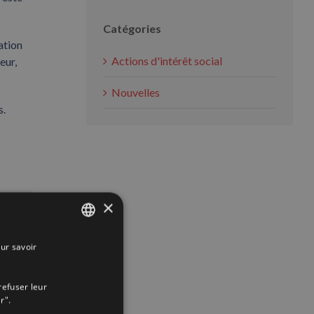
Catégories
ation
Actions d'intérêt social
eur,
Nouvelles
s.
×
App
interest
Email
ur savoir
SPANISH
ENGLISH
refuser leur
FRENCH
r".