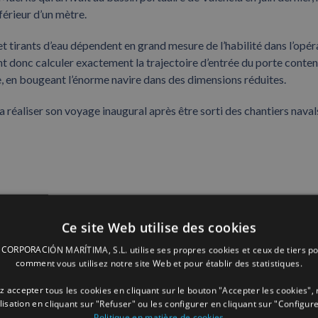
férieur d’un mètre.
 tirants d’eau dépendent en grand mesure de l’habilité dans l’opér
ent donc calculer exactement la trajectoire d’entrée du porte conten
ge, en bougeant l’énorme navire dans des dimensions réduites.
éaliser son voyage inaugural après être sorti des chantiers naval
Facebook
X
LinkedIn
Whats
P
Ce site Web utilise des cookies
ORPORACIÓN MARÍTIMA, S.L. utilise ses propres cookies et ceux de tiers po
comment vous utilisez notre site Web et pour établir des statistiques.
 accepter tous les cookies en cliquant sur le bouton "Accepter les cookies", 
ilisation en cliquant sur "Refuser" ou les configurer en cliquant sur "Configure
Politique en matière de cookies