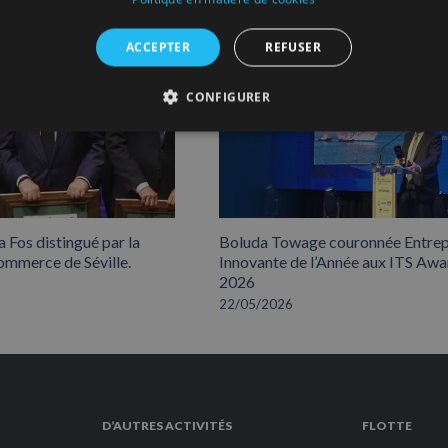
ACCEPTER
REFUSER
CONFIGURER
 Fos distingué par la
Boluda Towage couronnée Entrep
mmerce de Séville.
Innovante de l’Année aux ITS Awa
2026
22/05/2026
D’AUTRES ACTIVITÉS
FLOTTE