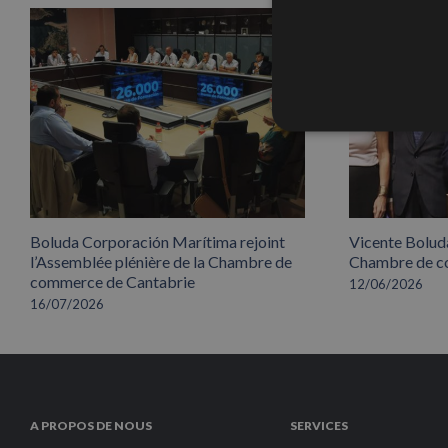
Boluda Corporación Marítima rejoint
Vicente Boluda
l’Assemblée plénière de la Chambre de
Chambre de co
commerce de Cantabrie
12/06/2026
16/07/2026
A PROPOS DE NOUS
SERVICES