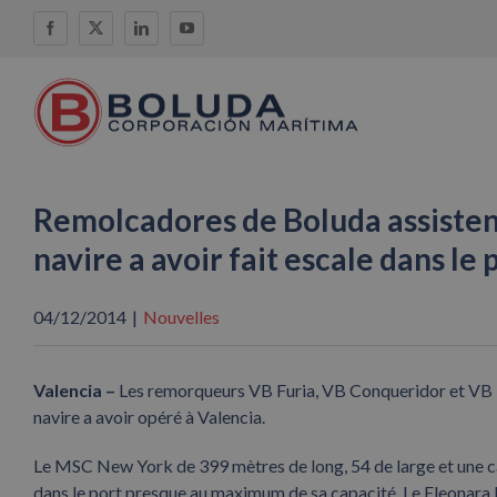
Skip
Facebook
X
LinkedIn
YouTube
to
content
Remolcadores de Boluda assistent
navire a avoir fait escale dans le
04/12/2014
|
Nouvelles
Valencia –
Les remorqueurs VB Furia, VB Conqueridor et VB Po
navire a avoir opéré à Valencia.
Le MSC New York de 399 mètres de long, 54 de large et une capa
dans le port presque au maximum de sa capacité.
Le Eleonara 