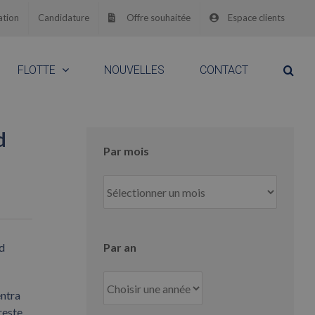
ation
Candidature
Offre souhaitée
Espace clients
FLOTTE
NOUVELLES
CONTACT
d
Par mois
Par
mois
nd
Par an
entra
reste