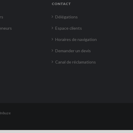
CONTACT
rs
Délégations
eneurs
Espace clients
Horaires de navigation
Demander un devis
Canal de réclamations
Inbuze