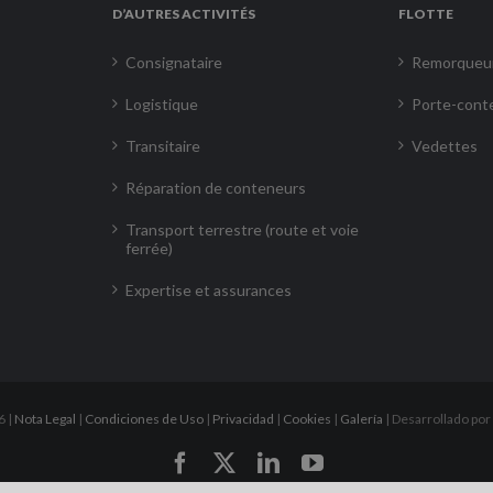
D’AUTRES ACTIVITÉS
FLOTTE
Consignataire
Remorqueu
Logistique
Porte-cont
Transitaire
Vedettes
Réparation de conteneurs
Transport terrestre (route et voie
ferrée)
Expertise et assurances
6 |
Nota Legal
|
Condiciones de Uso
|
Privacidad
|
Cookies
|
Galería
| Desarrollado por
Facebook
X
LinkedIn
YouTube