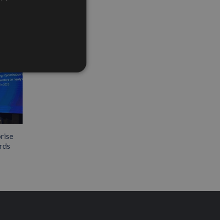
rise
rds