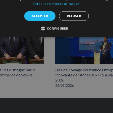
Politique en matière de cookies
ACCEPTER
REFUSER
CONFIGURER
 Fos distingué par la
Boluda Towage couronnée Entrep
mmerce de Séville.
Innovante de l’Année aux ITS Awa
2026
22/05/2026