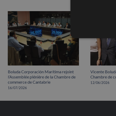
Boluda Corporación Marítima rejoint
Vicente Boluda
l’Assemblée plénière de la Chambre de
Chambre de co
commerce de Cantabrie
12/06/2026
16/07/2026