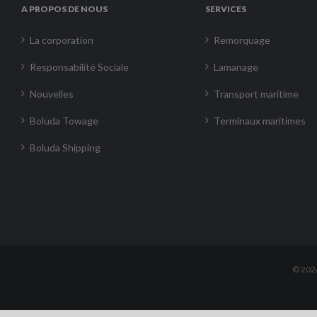
A PROPOS DE NOUS
SERVICES
La corporation
Remorquage
Responsabilité Sociale
Lamanage
Nouvelles
Transport maritime
Boluda Towage
Terminaux maritimes
Boluda Shipping
©
202