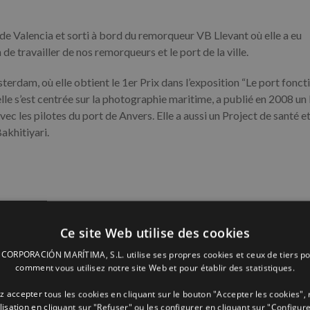
de Valencia et sorti à bord du remorqueur VB Llevant où elle a eu
e travailler de nos remorqueurs et le port de la ville.
sterdam, où elle obtient le 1er Prix dans l’exposition “Le port fonct
le s’est centrée sur la photographie maritime, a publié en 2008 un 
vec les pilotes du port de Anvers. Elle a aussi un Project de santé e
akhitiyari.
Facebook
X
LinkedIn
Whats
P
Ce site Web utilise des cookies
ORPORACIÓN MARÍTIMA, S.L. utilise ses propres cookies et ceux de tiers po
comment vous utilisez notre site Web et pour établir des statistiques.
 accepter tous les cookies en cliquant sur le bouton "Accepter les cookies", 
ilisation en cliquant sur "Refuser" ou les configurer en cliquant sur "Configure