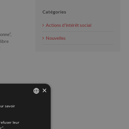
Catégories
Actions d'intérêt social
ionne”,
Nouvelles
libre
t
×
App
interest
Email
ur savoir
SPANISH
ENGLISH
refuser leur
FRENCH
r".