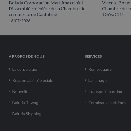
Boluda Corporación Marítima rejoint
Vicente Boluda
l’Assemblée plénière de la Chambre de
Chambre de co
commerce de Cantabrie
12/06/2026
16/07/2026
A PROPOS DE NOUS
SERVICES
La corporation
Remorquage
Responsabilité Sociale
Lamanage
Nouvelles
Transport maritime
Boluda Towage
Terminaux maritimes
Boluda Shipping