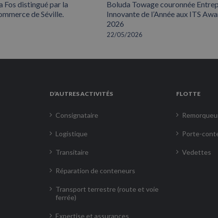
 Fos distingué par la
Boluda Towage couronnée Entrep
mmerce de Séville.
Innovante de l’Année aux ITS Awa
2026
22/05/2026
D’AUTRES ACTIVITÉS
FLOTTE
Consignataire
Remorqueu
Logistique
Porte-cont
Transitaire
Vedettes
Réparation de conteneurs
Transport terrestre (route et voie
ferrée)
Expertise et assurances