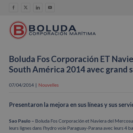
Skip
Facebook
X
LinkedIn
YouTube
to
content
Boluda Fos Corporación ET Navie
South América 2014 avec grand 
07/04/2014
|
Nouvelles
Presentaron la mejora en sus líneas y sus serv
Sao Paulo –
Boluda Fos Corporación et Naviera del Mercosur,
leurs lignes dans l’hydro voie Paraguay-Parana avec leurs 4 ba