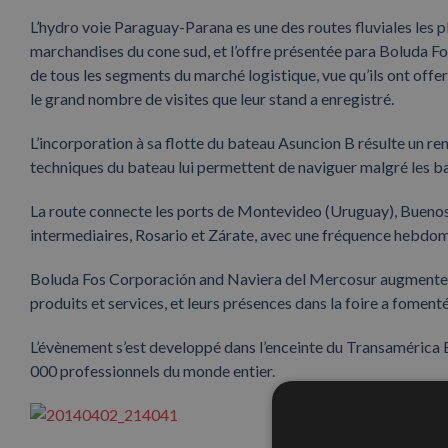
L’hydro voie Paraguay-Parana es une des routes fluviales les 
marchandises du cone sud, et l’offre présentée para Boluda Fo
de tous les segments du marché logistique, vue qu’ils ont offer
le grand nombre de visites que leur stand a enregistré.
L’incorporation à sa flotte du bateau Asuncion B résulte un ren
techniques du bateau lui permettent de naviguer malgré les b
La route connecte les ports de Montevideo (Uruguay), Buenos A
intermediaires, Rosario et Zárate, avec une fréquence hebdo
Boluda Fos Corporación and Naviera del Mercosur augmente le
produits et services, et leurs présences dans la foire a fome
L’évènement s’est developpé dans l’enceinte du Transamérica E
000 professionnels du monde entier.